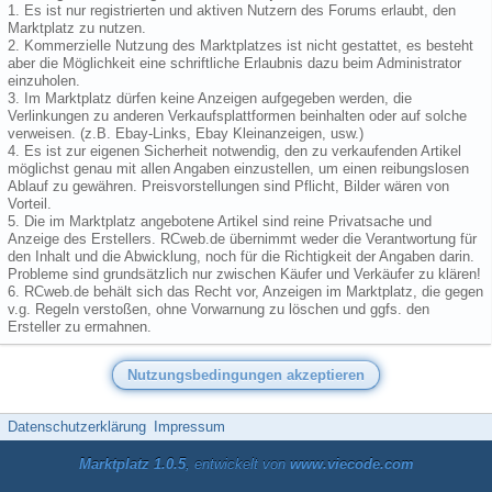
1. Es ist nur registrierten und aktiven Nutzern des Forums erlaubt, den
Marktplatz zu nutzen.
2. Kommerzielle Nutzung des Marktplatzes ist nicht gestattet, es besteht
aber die Möglichkeit eine schriftliche Erlaubnis dazu beim Administrator
einzuholen.
3. Im Marktplatz dürfen keine Anzeigen aufgegeben werden, die
Verlinkungen zu anderen Verkaufsplattformen beinhalten oder auf solche
verweisen. (z.B. Ebay-Links, Ebay Kleinanzeigen, usw.)
4. Es ist zur eigenen Sicherheit notwendig, den zu verkaufenden Artikel
möglichst genau mit allen Angaben einzustellen, um einen reibungslosen
Ablauf zu gewähren. Preisvorstellungen sind Pflicht, Bilder wären von
Vorteil.
5. Die im Marktplatz angebotene Artikel sind reine Privatsache und
Anzeige des Erstellers. RCweb.de übernimmt weder die Verantwortung für
den Inhalt und die Abwicklung, noch für die Richtigkeit der Angaben darin.
Probleme sind grundsätzlich nur zwischen Käufer und Verkäufer zu klären!
6. RCweb.de behält sich das Recht vor, Anzeigen im Marktplatz, die gegen
v.g. Regeln verstoßen, ohne Vorwarnung zu löschen und ggfs. den
Ersteller zu ermahnen.
Datenschutzerklärung
Impressum
Marktplatz 1.0.5
, entwickelt von
www.viecode.com