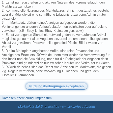
1. Es ist nur registrierten und aktiven Nutzern des Forums erlaubt, den
Marktplatz zu nutzen.
2. Kommerzielle Nutzung des Marktplatzes ist nicht gestattet, es besteht
aber die Möglichkeit eine schriftliche Erlaubnis dazu beim Administrator
einzuholen.
3. Im Marktplatz dürfen keine Anzeigen aufgegeben werden, die
Verlinkungen zu anderen Verkaufsplattformen beinhalten oder auf solche
verweisen. (z.B. Ebay-Links, Ebay Kleinanzeigen, usw.)
4. Es ist zur eigenen Sicherheit notwendig, den zu verkaufenden Artikel
möglichst genau mit allen Angaben einzustellen, um einen reibungslosen
Ablauf zu gewähren. Preisvorstellungen sind Pflicht, Bilder wären von
Vorteil.
5. Die im Marktplatz angebotene Artikel sind reine Privatsache und
Anzeige des Erstellers. RCweb.de übernimmt weder die Verantwortung für
den Inhalt und die Abwicklung, noch für die Richtigkeit der Angaben darin.
Probleme sind grundsätzlich nur zwischen Käufer und Verkäufer zu klären!
6. RCweb.de behält sich das Recht vor, Anzeigen im Marktplatz, die gegen
v.g. Regeln verstoßen, ohne Vorwarnung zu löschen und ggfs. den
Ersteller zu ermahnen.
Datenschutzerklärung
Impressum
Marktplatz 1.0.5
, entwickelt von
www.viecode.com