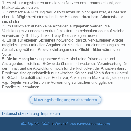
1. Es ist nur registrierten und aktiven Nutzern des Forums erlaubt, den
Marktplatz zu nutzen.
2. Kommerzielle Nutzung des Marktplatzes ist nicht gestattet, es besteht
aber die Möglichkeit eine schriftliche Erlaubnis dazu beim Administrator
einzuholen.
3. Im Marktplatz dürfen keine Anzeigen aufgegeben werden, die
Verlinkungen zu anderen Verkaufsplattformen beinhalten oder auf solche
verweisen. (z.B. Ebay-Links, Ebay Kleinanzeigen, usw.)
4. Es ist zur eigenen Sicherheit notwendig, den zu verkaufenden Artikel
möglichst genau mit allen Angaben einzustellen, um einen reibungslosen
Ablauf zu gewähren. Preisvorstellungen sind Pflicht, Bilder wären von
Vorteil.
5. Die im Marktplatz angebotene Artikel sind reine Privatsache und
Anzeige des Erstellers. RCweb.de übernimmt weder die Verantwortung für
den Inhalt und die Abwicklung, noch für die Richtigkeit der Angaben darin.
Probleme sind grundsätzlich nur zwischen Käufer und Verkäufer zu klären!
6. RCweb.de behält sich das Recht vor, Anzeigen im Marktplatz, die gegen
v.g. Regeln verstoßen, ohne Vorwarnung zu löschen und ggfs. den
Ersteller zu ermahnen.
Datenschutzerklärung
Impressum
Marktplatz 1.0.5
, entwickelt von
www.viecode.com