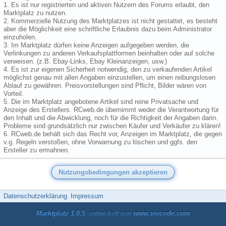
1. Es ist nur registrierten und aktiven Nutzern des Forums erlaubt, den
Marktplatz zu nutzen.
2. Kommerzielle Nutzung des Marktplatzes ist nicht gestattet, es besteht
aber die Möglichkeit eine schriftliche Erlaubnis dazu beim Administrator
einzuholen.
3. Im Marktplatz dürfen keine Anzeigen aufgegeben werden, die
Verlinkungen zu anderen Verkaufsplattformen beinhalten oder auf solche
verweisen. (z.B. Ebay-Links, Ebay Kleinanzeigen, usw.)
4. Es ist zur eigenen Sicherheit notwendig, den zu verkaufenden Artikel
möglichst genau mit allen Angaben einzustellen, um einen reibungslosen
Ablauf zu gewähren. Preisvorstellungen sind Pflicht, Bilder wären von
Vorteil.
5. Die im Marktplatz angebotene Artikel sind reine Privatsache und
Anzeige des Erstellers. RCweb.de übernimmt weder die Verantwortung für
den Inhalt und die Abwicklung, noch für die Richtigkeit der Angaben darin.
Probleme sind grundsätzlich nur zwischen Käufer und Verkäufer zu klären!
6. RCweb.de behält sich das Recht vor, Anzeigen im Marktplatz, die gegen
v.g. Regeln verstoßen, ohne Vorwarnung zu löschen und ggfs. den
Ersteller zu ermahnen.
Datenschutzerklärung
Impressum
Marktplatz 1.0.5
, entwickelt von
www.viecode.com