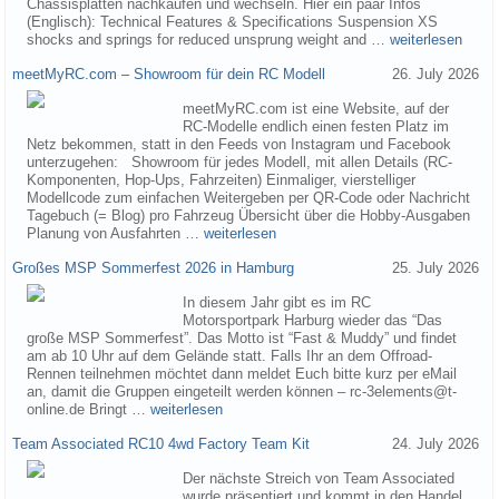
Chassisplatten nachkaufen und wechseln. Hier ein paar Infos
(Englisch): Technical Features & Specifications Suspension XS
shocks and springs for reduced unsprung weight and …
weiterlesen
meetMyRC.com – Showroom für dein RC Modell
26. July 2026
meetMyRC.com ist eine Website, auf der
RC-Modelle endlich einen festen Platz im
Netz bekommen, statt in den Feeds von Instagram und Facebook
unterzugehen: Showroom für jedes Modell, mit allen Details (RC-
Komponenten, Hop-Ups, Fahrzeiten) Einmaliger, vierstelliger
Modellcode zum einfachen Weitergeben per QR-Code oder Nachricht
Tagebuch (= Blog) pro Fahrzeug Übersicht über die Hobby-Ausgaben
Planung von Ausfahrten …
weiterlesen
Großes MSP Sommerfest 2026 in Hamburg
25. July 2026
In diesem Jahr gibt es im RC
Motorsportpark Harburg wieder das “Das
große MSP Sommerfest”. Das Motto ist “Fast & Muddy” und findet
am ab 10 Uhr auf dem Gelände statt. Falls Ihr an dem Offroad-
Rennen teilnehmen möchtet dann meldet Euch bitte kurz per eMail
an, damit die Gruppen eingeteilt werden können – rc-3elements@t-
online.de Bringt …
weiterlesen
Team Associated RC10 4wd Factory Team Kit
24. July 2026
Der nächste Streich von Team Associated
wurde präsentiert und kommt in den Handel.