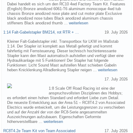
Dabei handelt es sich um den RC10 4wd Factory Team Kit. Features
(English) Bronze anodized 6061-T6 aluminum monocoque 4wd tub
chassis Bronze anodized nose plate and cut motor plate Exclusive
black anodized nose tubes Black anodized aluminum chassis
stiffeners Black anodized thumb …
weiterlesen
1:14 Falt-Gabelstapler BM214, rot RTR + …
19. July 2026
Kleiner Falt-Gabelstapler inkl. Transportbox für LKW im Maßstab
1:14. Der Stapler ist komplett aus Metall gefertigt und kommt
fahrfertig mit Fernsteuerung. Dieser technisch hochinteressante
Stapler kann den Mast automatisch aufstellen und verfügt über eine
Hydraulikanlage mit 5 Funktionen! Der Stapler hat folgende
Funktionen: Licht Sound Mast aufstellen Mast schieben Gabeln
heben Knicklenkung Allradlenkung Stapler neigen …
weiterlesen
17. July 2026
1:8 Scale Off Road Racing ist eine der
anspruchsvollsten Disziplinen des Hobbys;
es erfordert einen hohen Standard und erfordert Liebe zum Detail.
Die neueste Entwicklung aus der Area 51 – RC8T4.2 von Associated
Electrics wurde entwickelt, um die Leistungsgrenzen zu verschieben
und auf der Anzahl der von der RC8-Serie angesammelten
Auszeichnungen aufzubauen. Eigenschaften Geformte
höhenverstellbare …
weiterlesen
RC8T4.2e Team Kit von Team Associated
17. July 2026