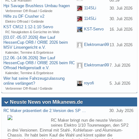
08:39
RC Car Raritäten
Hpi Savage Brushless Umbau fragen
114SLi
30. Juli 2026
Verbrenner Off-Road / Gelände
Hilfe zu DF Crusher v2
114SLi
30. Juli 2026
Elektro Offroad / Gelände
KST CM12 1:12-1:10 Servo
KST-Servo
16. Juli 2026
RC Neuigkeiten & Gerüchte im Web
[03.07.-05.07.2026] 4ter Lauf
HessenCup OR8 / OR8E 2026 beim
Elektroman99
13. Juli 2026
MSV Linsengericht e.V.
Kalender, Termine & Ergebnisse
[12.06.-14.06.2026] 3ter Lauf
HessenCup OR8 / OR8E 2026 beim RC
Elektroman99
7. Juli 2026
Offroad Heiligenstadt e.V.
Kalender, Termine & Ergebnisse
Wer hat seine Fahrzeugzulassung
royofi
online verlängert?
5. Juli 2026
Verbrenner Off-Road / Gelände
Neuste News von Mikanews.de
RC Maker präsentiert die 2.Version des SP …
30. July 2026
RC Maker bringt nun die neuste Version
seines Elektro 1/10 Tourenwagen, den SP2
in drei Versionen. Einmal mit Stahl-, Kohlefaser- und Aluminium-
Chassis. Ihr habt beim Kauf die Wahl und könnt später die