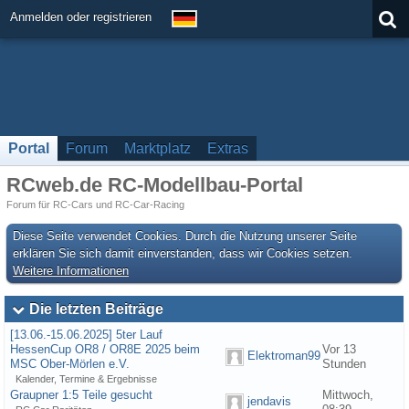
Anmelden oder registrieren
Portal
Forum
Marktplatz
Extras
RCweb.de RC-Modellbau-Portal
Forum für RC-Cars und RC-Car-Racing
Diese Seite verwendet Cookies. Durch die Nutzung unserer Seite
erklären Sie sich damit einverstanden, dass wir Cookies setzen.
Weitere Informationen
Die letzten Beiträge
[13.06.-15.06.2025] 5ter Lauf
HessenCup OR8 / OR8E 2025 beim
Vor 13
Elektroman99
MSC Ober-Mörlen e.V.
Stunden
Kalender, Termine & Ergebnisse
Graupner 1:5 Teile gesucht
Mittwoch,
jendavis