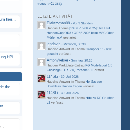
xray
truggy
tt-01
LETZTE AKTIVITÄT
Eure neue Strecke in diesem Forum hier posten
Elektroman99
-
Vor 3 Stunden
Hat das Thema
[13.06.-15.06.2025] 5ter Lauf
HessenCup OR8 / OR8E 2025 beim MSC Ober-
Mörlen e.V.
gestartet.
jendavis
-
Mittwoch, 08:39
Hat eine Antwort im Thema
Graupner 1:5 Teile
gesucht
verfasst.
hung HPI
AntonWelser
-
Sonntag, 20:15
Hat den Marktplatz-Eintrag
FG Modellsport 1:5
Challenge ETR 530, Porsche 911
erstellt.
114SLi
-
30. Juli 2026
Hat eine Antwort im Thema
Hpi Savage
Brushless Umbau fragen
verfasst.
Renn / Erlebnis Bericht auf "Beside the Race"
114SLi
-
30. Juli 2026
Hat eine Antwort im Thema
Hilfe zu DF Crusher
v2
verfasst.
ne
015