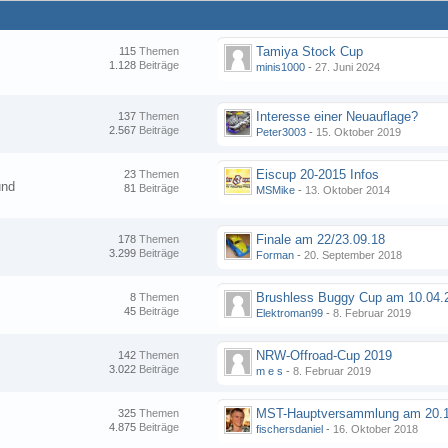
Tamiya Stock Cup
115
Themen
1.128
Beiträge
minis1000
-
27. Juni 2024
Interesse einer Neuauflage?
137
Themen
2.567
Beiträge
Peter3003
-
15. Oktober 2019
Eiscup 20-2015 Infos
23
Themen
und
81
Beiträge
MSMike
-
13. Oktober 2014
Finale am 22/23.09.18
178
Themen
3.299
Beiträge
Forman
-
20. September 2018
8
Themen
45
Beiträge
Elektroman99
-
8. Februar 2019
NRW-Offroad-Cup 2019
142
Themen
3.022
Beiträge
m e s
-
8. Februar 2019
MST-Hauptversammlung am 20.1
325
Themen
4.875
Beiträge
fischersdaniel
-
16. Oktober 2018