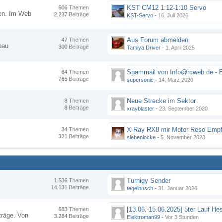
KST CM12 1:12-1:10 Servo
606
Themen
nen. Im Web
2.237
Beiträge
KST-Servo
-
16. Juli 2026
Aus Forum abmelden
47
Themen
bau
300
Beiträge
Tamiya Driver
-
1. April 2025
64
Themen
765
Beiträge
supersonic
-
14. März 2020
Neue Strecke im Sektor
8
Themen
8
Beiträge
xrayblaster
-
23. September 2020
34
Themen
321
Beiträge
siebenlocke
-
5. November 2023
Turnigy Sender
1.536
Themen
14.131
Beiträge
tegelbusch
-
31. Januar 2026
683
Themen
träge. Von
3.284
Beiträge
Elektroman99
-
Vor 3 Stunden