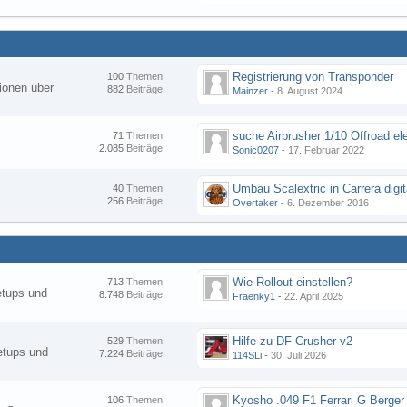
Registrierung von Transponder
100
Themen
ionen über
882
Beiträge
Mainzer
-
8. August 2024
suche Airbrusher 1/10 Offroad el
71
Themen
2.085
Beiträge
Sonic0207
-
17. Februar 2022
Umbau Scalextric in Carrera digit
40
Themen
256
Beiträge
Overtaker
-
6. Dezember 2016
Wie Rollout einstellen?
713
Themen
etups und
8.748
Beiträge
Fraenky1
-
22. April 2025
Hilfe zu DF Crusher v2
529
Themen
etups und
7.224
Beiträge
114SLi
-
30. Juli 2026
Kyosho .049 F1 Ferrari G Berger
106
Themen