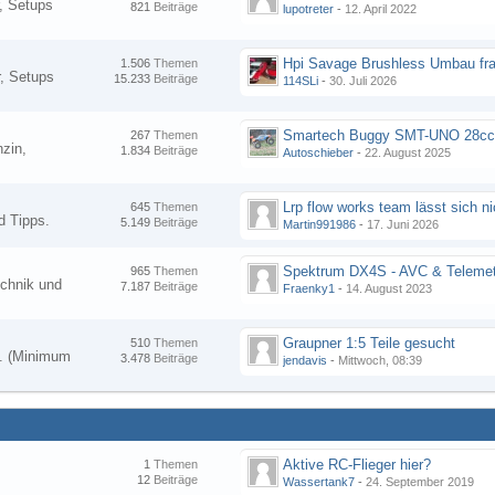
, Setups
821
Beiträge
lupotreter
-
12. April 2022
Hpi Savage Brushless Umbau fr
1.506
Themen
, Setups
15.233
Beiträge
114SLi
-
30. Juli 2026
267
Themen
zin,
1.834
Beiträge
Autoschieber
-
22. August 2025
645
Themen
d Tipps.
5.149
Beiträge
Martin991986
-
17. Juni 2026
Spektrum DX4S - AVC & Telemet
965
Themen
chnik und
7.187
Beiträge
Fraenky1
-
14. August 2023
Graupner 1:5 Teile gesucht
510
Themen
en. (Minimum
3.478
Beiträge
jendavis
-
Mittwoch, 08:39
Aktive RC-Flieger hier?
1
Themen
12
Beiträge
Wassertank7
-
24. September 2019