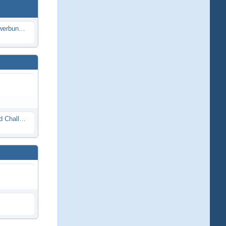
Die Modellbauer - Das Duell | Bewerbung für neue Staffel bei DMAX *Werbung*
Race Night in Lauba (LRP Offroad Challenge und freie Klassen) 25/26.08