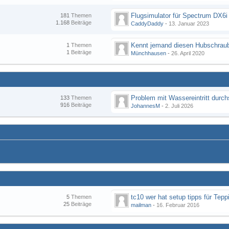
Flugsimulator für Spectrum DX6i
181
Themen
1.168
Beiträge
CaddyDaddy
-
13. Januar 2023
Kennt jemand diesen Hubschraub
1
Themen
1
Beiträge
Münchhausen
-
26. April 2020
133
Themen
916
Beiträge
JohannesM
-
2. Juli 2026
tc10 wer hat setup tipps für Tepp
5
Themen
25
Beiträge
mailman
-
16. Februar 2016