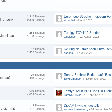
nen.
1.342
Themen
Treffpunkt
9.309
Beiträge
aircooled
-
8. April 2025
Turnigy TGY-i 10 Sender
284
Themen
Modellbau
1.130
Beiträge
tegelbusch
-
22. August 2025
Neuling Neustart nach Enttäusc
187
Themen
2.552
Beiträge
essedex
-
12. Juli 2024
79
Themen
hen auf
118
Beiträge
Elektroman99
-
8. Dezember 2021
Tamiya TA08 PRO und DJI Droh
610
Themen
4.083
Beiträge
Tamiya Driver
-
25. Februar 2025
Die AMT wird eingestellt
43
Themen
ie sich mit
411
Beiträge
sonnenblumenfuzzy
-
14. November 2