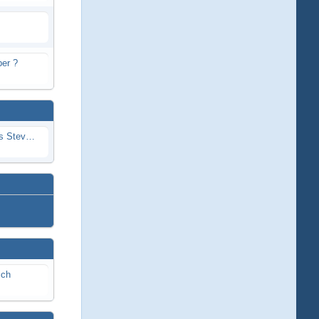
er ?
Problem mit Wassereintritt durchs Stevenrohr beim Rennboot
ich