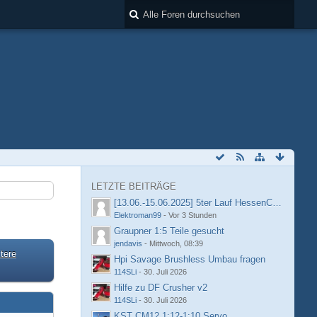
LETZTE BEITRÄGE
[13.06.-15.06.2025] 5ter Lauf HessenCup OR8 /
Elektroman99
-
Vor 3 Stunden
Graupner 1:5 Teile gesucht
jendavis
-
Mittwoch, 08:39
tere
Hpi Savage Brushless Umbau fragen
114SLi
-
30. Juli 2026
Hilfe zu DF Crusher v2
114SLi
-
30. Juli 2026
KST CM12 1:12-1:10 Servo