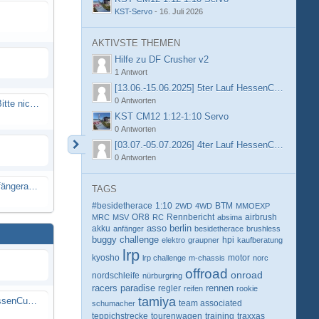
KST-Servo
-
16. Juli 2026
AKTIVSTE THEMEN
Hilfe zu DF Crusher v2
1 Antwort
[13.06.-15.06.2025] 5ter Lauf HessenCup OR8 /
0 Antworten
Spammail von Info@rcweb.de - Bitte nicht auf den Link klicken
KST CM12 1:12-1:10 Servo
0 Antworten
[03.07.-05.07.2026] 4ter Lauf HessenCup OR8 /
0 Antworten
X-Ray RX8 mir Motor Reso Empfängerakku
TAGS
#besidetherace
1:10
BTM
2WD
4WD
MMOEXP
OR8
Rennbericht
MRC
MSV
RC
absima
airbrush
berlin
akku
asso
anfänger
besidetherace
brushless
buggy
challenge
hpi
elektro
graupner
kaufberatung
lrp
kyosho
motor
lrp challenge
m-chassis
norc
offroad
onroad
nordschleife
nürburgring
racers paradise
rennen
regler
reifen
rookie
tamiya
[13.06.-15.06.2025] 5ter Lauf HessenCup OR8 / OR8E 2025 beim MSC Ober-Mörlen e.V.
schumacher
team associated
teppichstrecke
tourenwagen
training
traxxas