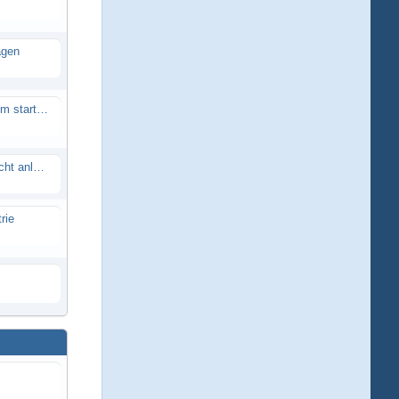
agen
Smartech Buggy SMT-UNO 28ccm startet nicht
Lrp flow works team lässt sich nicht anlernen
rie