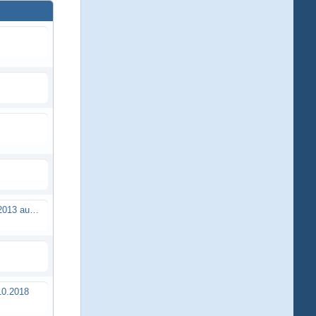
Brushless Buggy Cup am 10.04.2013 auf der Intermodellbau in Dortmund
0.2018