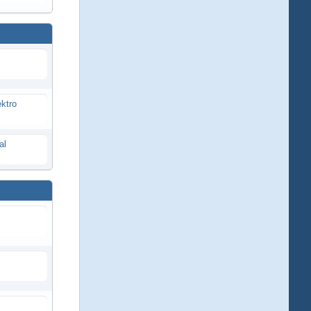
ektro
al