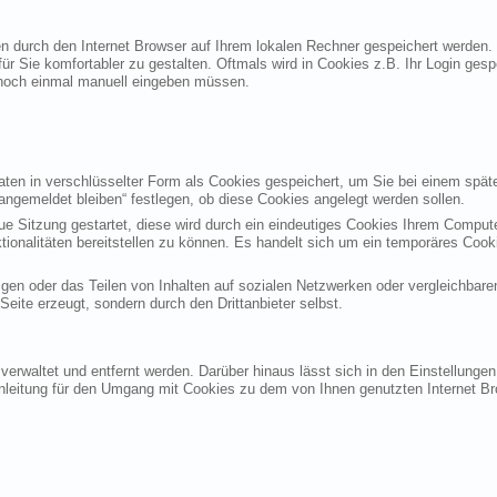
ten durch den Internet Browser auf Ihrem lokalen Rechner gespeichert werden.
ür Sie komfortabler zu gestalten. Oftmals wird in Cookies z.B. Ihr Login ges
noch einmal manuell eingeben müssen.
en in verschlüsselter Form als Cookies gespeichert, um Sie bei einem späte
angemeldet bleiben“ festlegen, ob diese Cookies angelegt werden sollen.
eue Sitzung gestartet, diese wird durch ein eindeutiges Cookies Ihrem Compu
ktionalitäten bereitstellen zu können. Es handelt sich um ein temporäres Co
gen oder das Teilen von Inhalten auf sozialen Netzwerken oder vergleichbare
eite erzeugt, sondern durch den Drittanbieter selbst.
verwaltet und entfernt werden. Darüber hinaus lässt sich in den Einstellung
Anleitung für den Umgang mit Cookies zu dem von Ihnen genutzten Internet Br