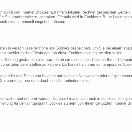
ten durch den Internet Browser auf Ihrem lokalen Rechner gespeichert werden.
ür Sie komfortabler zu gestalten. Oftmals wird in Cookies z.B. Ihr Login ges
noch einmal manuell eingeben müssen.
en in verschlüsselter Form als Cookies gespeichert, um Sie bei einem späte
angemeldet bleiben“ festlegen, ob diese Cookies angelegt werden sollen.
eue Sitzung gestartet, diese wird durch ein eindeutiges Cookies Ihrem Compu
ktionalitäten bereitstellen zu können. Es handelt sich um ein temporäres Co
gen oder das Teilen von Inhalten auf sozialen Netzwerken oder vergleichbare
eite erzeugt, sondern durch den Drittanbieter selbst.
verwaltet und entfernt werden. Darüber hinaus lässt sich in den Einstellung
Anleitung für den Umgang mit Cookies zu dem von Ihnen genutzten Internet Br