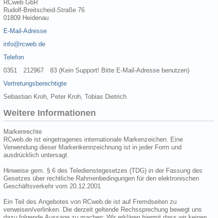
RCweb GbR
Rudolf-Breitscheid-Straße 76
01809 Heidenau
E-Mail-Adresse
info@rcweb.de
Telefon
0351 212967 83 (Kein Support! Bitte E-Mail-Adresse benutzen)
Vertretungsberechtigte
Sebastian Kroh, Peter Kroh, Tobias Dietrich
Weitere Informationen
Markenrechte
RCweb.de ist eingetragenes internationale Markenzeichen. Eine
Verwendung dieser Markenkennzeichnung ist in jeder Form und
ausdrücklich untersagt.
Hinweise gem. § 6 des Teledienstegesetzes (TDG) in der Fassung des
Gesetzes über rechtliche Rahmenbedingungen für den elektronischen
Geschäftsverkehr vom 20.12.2001
Ein Teil des Angebotes von RCweb.de ist auf Fremdseiten zu
verweisen/verlinken. Die derzeit geltende Rechssprechung bewegt uns
dazu folgende Aussage zu machen: Wir erklären hiermit dass wir keinen