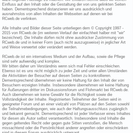
Einfluss auf den Inhalt oder die Gestaltung der von uns gelinkten Seiten
haben. Dementsprechend distanzieren wir uns ausdrücklich und
ausnahmslos von allen Inhalten der Webseiten auf denen wir bei
RCweb.de verlinken.
Alle Inhalte und Bilder dieser Seite unterliegen dem © Copyright 1997 -
2015 von RCweb.de (im weiteren Verlauf der einfachheit halber mit "wir"
bezeichnet). Die Inhalte dürfen nicht ohne ausdrücker Zustimmung von
RCweb.de und in keiner Form (auch nicht auszugsweise) in jeglicher Art
und Weise verwertet oder verändert werden.
RCweb.de ist ein internatives Medium und der Aufbau, sowie die Pflege
sind sehr aufwendig und komplex.
Wir bitten daher um Verständnis wenn sich mal Fehler einschleichen.
Ebenso ist es uns nicht möglich zu jeder Zeit und unter allen Umständen
die Aktivitäten der Besucher auf diesen Seiten zu konkrollieren.
Dementsprechend übernehmen wir keine Haftung für den Inhalt der von
Besuchern erzeigten Inhalte. Insbesondere übernehmen wir keine Haftung
für Äußerungen dritter im Diskussionsforum und Flohmarkt bei RCweb.de.
Auch übernehmen wir keine Gewähr für die Richtigkeit sowie die
Vollständigkeit der Inhalte. Registrierten Teilnehmer der Seiten wird in
geeigneter Forum und an einer vielzahl von Plätzen auf den Seiten sowohl
die Teilnahmebedingungen, wie auch der Haftungsausschluss zugänglich
und bekannt gemacht. Dementsprechend ist jeder Verfasser eines Inhaltes
für diesen als Autor selbst verantwortlich. Insbesondere sind Inhalte die
gegen geltendes Recht oder gegen gute Sitten verstoßen, die Mensch
missachtend oder die Persönlichkeit anderer angreifen oder einschränken
sind in diesem Forum ausdrücklich untersagt.