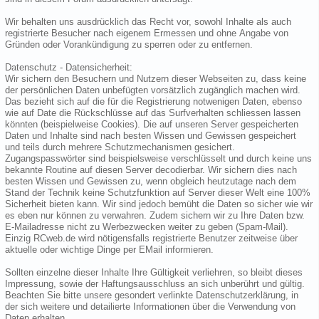
Wir behalten uns ausdrücklich das Recht vor, sowohl Inhalte als auch
registrierte Besucher nach eigenem Ermessen und ohne Angabe von
Gründen oder Vorankündigung zu sperren oder zu entfernen.
Datenschutz - Datensicherheit:
Wir sichern den Besuchern und Nutzern dieser Webseiten zu, dass keine
der persönlichen Daten unbefügten vorsätzlich zugänglich machen wird.
Das bezieht sich auf die für die Registrierung notwenigen Daten, ebenso
wie auf Date die Rückschlüsse auf das Surfverhalten schliessen lassen
könnten (beispielweise Cookies). Die auf unseren Server gespeicherten
Daten und Inhalte sind nach besten Wissen und Gewissen gespeichert
und teils durch mehrere Schutzmechanismen gesichert.
Zugangspasswörter sind beispielsweise verschlüsselt und durch keine uns
bekannte Routine auf diesen Server decodierbar. Wir sichern dies nach
besten Wissen und Gewissen zu, wenn obgleich heutzutage nach dem
Stand der Technik keine Schutzfunktion auf Server dieser Welt eine 100%
Sicherheit bieten kann. Wir sind jedoch bemüht die Daten so sicher wie wir
es eben nur können zu verwahren. Zudem sichern wir zu Ihre Daten bzw.
E-Mailadresse nicht zu Werbezwecken weiter zu geben (Spam-Mail).
Einzig RCweb.de wird nötigensfalls registrierte Benutzer zeitweise über
aktuelle oder wichtige Dinge per EMail informieren.
Sollten einzelne dieser Inhalte Ihre Gültigkeit verliehren, so bleibt dieses
Impressung, sowie der Haftungsausschluss an sich unberührt und gültig.
Beachten Sie bitte unsere gesondert verlinkte Datenschutzerklärung, in
der sich weitere und detailierte Informationen über die Verwendung von
Daten erhalten.