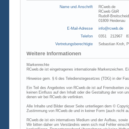
Name und Anschrift
RCweb.de
RCweb GbR
Rudolf-Breitschei
01809 Heidenau
E-Mail-Adresse
info@rcweb.de
Telefon
0351 212967 83 (
Vertretungsberechtigte
Sebastian Kroh, Pe
Weitere Informationen
Markenrechte
RCweb.de ist eingetragenes internationale Markenzeichen. E
Hinweise gem. § 6 des Teledienstegesetzes (TDG) in der Fa
Ein Teil des Angebotes von RCweb.de ist auf Fremdseiten zu
keinen Einfluss auf den Inhalt oder die Gestaltung der von 
denen wir bei RCweb.de verlinken.
Alle Inhalte und Bilder dieser Seite unterliegen dem © Copyri
Zustimmung von RCweb.de und in keiner Form (auch nicht aus
RCweb.de ist ein internatives Medium und der Aufbau, sowie 
Wir bitten daher um Verständnis wenn sich mal Fehler einschl