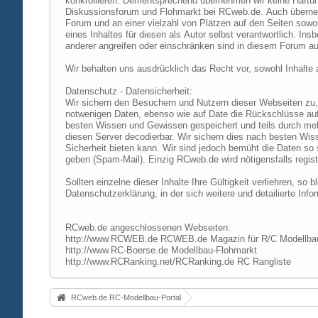
konkrollieren. Dementsprechend übernehmen wir keine Haftung
Diskussionsforum und Flohmarkt bei RCweb.de. Auch übernehmen
Forum und an einer vielzahl von Plätzen auf den Seiten sow
eines Inhaltes für diesen als Autor selbst verantwortlich. I
anderer angreifen oder einschränken sind in diesem Forum au
Wir behalten uns ausdrücklich das Recht vor, sowohl Inhalt
Datenschutz - Datensicherheit:
Wir sichern den Besuchern und Nutzern dieser Webseiten zu, 
notwenigen Daten, ebenso wie auf Date die Rückschlüsse auf 
besten Wissen und Gewissen gespeichert und teils durch me
diesen Server decodierbar. Wir sichern dies nach besten Wi
Sicherheit bieten kann. Wir sind jedoch bemüht die Daten so
geben (Spam-Mail). Einzig RCweb.de wird nötigensfalls registr
Sollten einzelne dieser Inhalte Ihre Gültigkeit verliehren, s
Datenschutzerklärung, in der sich weitere und detailierte In
RCweb.de angeschlossenen Webseiten:
http://www.RCWEB.de RCWEB.de Magazin für R/C Modellba
http://www.RC-Boerse.de Modellbau-Flohmarkt
http://www.RCRanking.net/RCRanking.de RC Rangliste
RCweb.de RC-Modellbau-Portal