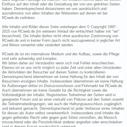
Einfluss auf den Inhalt oder die Gestaltung der von uns gelinkten Seiten
haben. Dementsprechend distanzieren wir uns ausdrücklich und
ausnahmslos von allen Inhalten der Webseiten auf denen wir bei
RCweb.de verlinken.
Alle Inhalte und Bilder dieser Seite unterliegen dem © Copyright 1997 -
2015 von RCweb.de (im weiteren Verlauf der einfachheit halber mit "wir"
bezeichnet). Die Inhalte dürfen nicht ohne ausdrücker Zustimmung von
RCweb.de und in keiner Form (auch nicht auszugsweise) in jeglicher Art
und Weise verwertet oder verändert werden.
RCweb.de ist ein internatives Medium und der Aufbau, sowie die Pflege
sind sehr aufwendig und komplex.
Wir bitten daher um Verständnis wenn sich mal Fehler einschleichen.
Ebenso ist es uns nicht möglich zu jeder Zeit und unter allen Umständen
die Aktivitäten der Besucher auf diesen Seiten zu konkrollieren.
Dementsprechend übernehmen wir keine Haftung für den Inhalt der von
Besuchern erzeigten Inhalte. Insbesondere übernehmen wir keine Haftung
für Äußerungen dritter im Diskussionsforum und Flohmarkt bei RCweb.de.
Auch übernehmen wir keine Gewähr für die Richtigkeit sowie die
Vollständigkeit der Inhalte. Registrierten Teilnehmer der Seiten wird in
geeigneter Forum und an einer vielzahl von Plätzen auf den Seiten sowohl
die Teilnahmebedingungen, wie auch der Haftungsausschluss zugänglich
und bekannt gemacht. Dementsprechend ist jeder Verfasser eines Inhaltes
für diesen als Autor selbst verantwortlich. Insbesondere sind Inhalte die
gegen geltendes Recht oder gegen gute Sitten verstoßen, die Mensch
missachtend oder die Persönlichkeit anderer angreifen oder einschränken
sind in diesem Forum ausdrücklich untersagt.