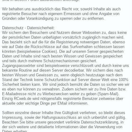
Wir behalten uns ausdrücklich das Recht vor, sowohl Inhalte als auch
registrierte Besucher nach eigenem Ermessen und ohne Angabe von
Gründen oder Vorankündigung zu sperren oder zu entfernen.
Datenschutz - Datensicherheit:
Wir sichern den Besuchern und Nutzern dieser Webseiten zu, dass keine
der persönlichen Daten unbefügten vorsätzlich zugänglich machen wird.
Das bezieht sich auf die für die Registrierung notwenigen Daten, ebenso
wie auf Date die Rückschlüsse auf das Surfverhalten schliessen lassen
könnten (beispielweise Cookies). Die auf unseren Server gespeicherten
Daten und Inhalte sind nach besten Wissen und Gewissen gespeichert
und teils durch mehrere Schutzmechanismen gesichert.
Zugangspasswörter sind beispielsweise verschlüsselt und durch keine uns
bekannte Routine auf diesen Server decodierbar. Wir sichern dies nach
besten Wissen und Gewissen zu, wenn obgleich heutzutage nach dem
Stand der Technik keine Schutzfunktion auf Server dieser Welt eine 100%
Sicherheit bieten kann. Wir sind jedoch bemüht die Daten so sicher wie wir
es eben nur können zu verwahren. Zudem sichern wir zu Ihre Daten bzw.
E-Mailadresse nicht zu Werbezwecken weiter zu geben (Spam-Mail).
Einzig RCweb.de wird nötigensfalls registrierte Benutzer zeitweise über
aktuelle oder wichtige Dinge per EMail informieren.
Sollten einzelne dieser Inhalte Ihre Gültigkeit verliehren, so bleibt dieses
Impressung, sowie der Haftungsausschluss an sich unberührt und gültig.
Beachten Sie bitte unsere gesondert verlinkte Datenschutzerklärung, in
der sich weitere und detailierte Informationen über die Verwendung von
Daten erhalten.