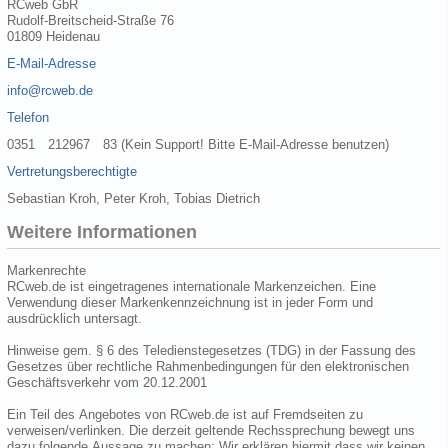
RCweb GbR
Rudolf-Breitscheid-Straße 76
01809 Heidenau
E-Mail-Adresse
info@rcweb.de
Telefon
0351 212967 83 (Kein Support! Bitte E-Mail-Adresse benutzen)
Vertretungsberechtigte
Sebastian Kroh, Peter Kroh, Tobias Dietrich
Weitere Informationen
Markenrechte
RCweb.de ist eingetragenes internationale Markenzeichen. Eine
Verwendung dieser Markenkennzeichnung ist in jeder Form und
ausdrücklich untersagt.
Hinweise gem. § 6 des Teledienstegesetzes (TDG) in der Fassung des
Gesetzes über rechtliche Rahmenbedingungen für den elektronischen
Geschäftsverkehr vom 20.12.2001
Ein Teil des Angebotes von RCweb.de ist auf Fremdseiten zu
verweisen/verlinken. Die derzeit geltende Rechssprechung bewegt uns
dazu folgende Aussage zu machen: Wir erklären hiermit dass wir keinen