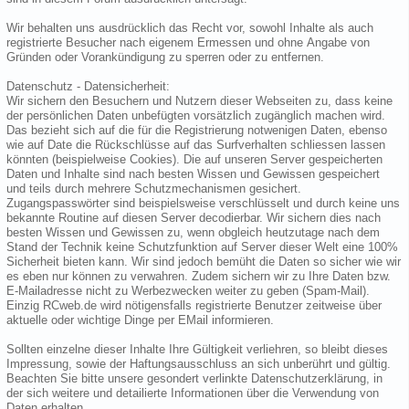
Wir behalten uns ausdrücklich das Recht vor, sowohl Inhalte als auch
registrierte Besucher nach eigenem Ermessen und ohne Angabe von
Gründen oder Vorankündigung zu sperren oder zu entfernen.
Datenschutz - Datensicherheit:
Wir sichern den Besuchern und Nutzern dieser Webseiten zu, dass keine
der persönlichen Daten unbefügten vorsätzlich zugänglich machen wird.
Das bezieht sich auf die für die Registrierung notwenigen Daten, ebenso
wie auf Date die Rückschlüsse auf das Surfverhalten schliessen lassen
könnten (beispielweise Cookies). Die auf unseren Server gespeicherten
Daten und Inhalte sind nach besten Wissen und Gewissen gespeichert
und teils durch mehrere Schutzmechanismen gesichert.
Zugangspasswörter sind beispielsweise verschlüsselt und durch keine uns
bekannte Routine auf diesen Server decodierbar. Wir sichern dies nach
besten Wissen und Gewissen zu, wenn obgleich heutzutage nach dem
Stand der Technik keine Schutzfunktion auf Server dieser Welt eine 100%
Sicherheit bieten kann. Wir sind jedoch bemüht die Daten so sicher wie wir
es eben nur können zu verwahren. Zudem sichern wir zu Ihre Daten bzw.
E-Mailadresse nicht zu Werbezwecken weiter zu geben (Spam-Mail).
Einzig RCweb.de wird nötigensfalls registrierte Benutzer zeitweise über
aktuelle oder wichtige Dinge per EMail informieren.
Sollten einzelne dieser Inhalte Ihre Gültigkeit verliehren, so bleibt dieses
Impressung, sowie der Haftungsausschluss an sich unberührt und gültig.
Beachten Sie bitte unsere gesondert verlinkte Datenschutzerklärung, in
der sich weitere und detailierte Informationen über die Verwendung von
Daten erhalten.