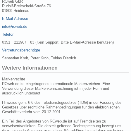
RCweb GbR
Rudolf-Breitscheid-Straße 76
01809 Heidenau
E-Mail-Adresse
info@rcweb.de
Telefon
0351 212967 83 (Kein Support! Bitte E-Mail-Adresse benutzen)
Vertretungsberechtigte
Sebastian Kroh, Peter Kroh, Tobias Dietrich
Weitere Informationen
Markenrechte
RCweb.de ist eingetragenes internationale Markenzeichen. Eine
Verwendung dieser Markenkennzeichnung ist in jeder Form und
ausdrücklich untersagt.
Hinweise gem. § 6 des Teledienstegesetzes (TDG) in der Fassung des
Gesetzes über rechtliche Rahmenbedingungen für den elektronischen
Geschäftsverkehr vom 20.12.2001
Ein Teil des Angebotes von RCweb.de ist auf Fremdseiten zu
verweisen/verlinken. Die derzeit geltende Rechssprechung bewegt uns
dazu folgende Aussage zu machen: Wir erklären hiermit dass wir keinen