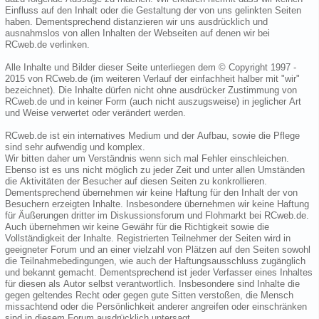
Einfluss auf den Inhalt oder die Gestaltung der von uns gelinkten Seiten
haben. Dementsprechend distanzieren wir uns ausdrücklich und
ausnahmslos von allen Inhalten der Webseiten auf denen wir bei
RCweb.de verlinken.
Alle Inhalte und Bilder dieser Seite unterliegen dem © Copyright 1997 -
2015 von RCweb.de (im weiteren Verlauf der einfachheit halber mit "wir"
bezeichnet). Die Inhalte dürfen nicht ohne ausdrücker Zustimmung von
RCweb.de und in keiner Form (auch nicht auszugsweise) in jeglicher Art
und Weise verwertet oder verändert werden.
RCweb.de ist ein internatives Medium und der Aufbau, sowie die Pflege
sind sehr aufwendig und komplex.
Wir bitten daher um Verständnis wenn sich mal Fehler einschleichen.
Ebenso ist es uns nicht möglich zu jeder Zeit und unter allen Umständen
die Aktivitäten der Besucher auf diesen Seiten zu konkrollieren.
Dementsprechend übernehmen wir keine Haftung für den Inhalt der von
Besuchern erzeigten Inhalte. Insbesondere übernehmen wir keine Haftung
für Äußerungen dritter im Diskussionsforum und Flohmarkt bei RCweb.de.
Auch übernehmen wir keine Gewähr für die Richtigkeit sowie die
Vollständigkeit der Inhalte. Registrierten Teilnehmer der Seiten wird in
geeigneter Forum und an einer vielzahl von Plätzen auf den Seiten sowohl
die Teilnahmebedingungen, wie auch der Haftungsausschluss zugänglich
und bekannt gemacht. Dementsprechend ist jeder Verfasser eines Inhaltes
für diesen als Autor selbst verantwortlich. Insbesondere sind Inhalte die
gegen geltendes Recht oder gegen gute Sitten verstoßen, die Mensch
missachtend oder die Persönlichkeit anderer angreifen oder einschränken
sind in diesem Forum ausdrücklich untersagt.