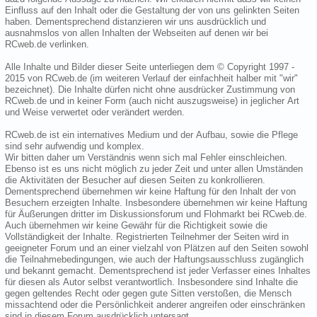
Einfluss auf den Inhalt oder die Gestaltung der von uns gelinkten Seiten
haben. Dementsprechend distanzieren wir uns ausdrücklich und
ausnahmslos von allen Inhalten der Webseiten auf denen wir bei
RCweb.de verlinken.
Alle Inhalte und Bilder dieser Seite unterliegen dem © Copyright 1997 -
2015 von RCweb.de (im weiteren Verlauf der einfachheit halber mit "wir"
bezeichnet). Die Inhalte dürfen nicht ohne ausdrücker Zustimmung von
RCweb.de und in keiner Form (auch nicht auszugsweise) in jeglicher Art
und Weise verwertet oder verändert werden.
RCweb.de ist ein internatives Medium und der Aufbau, sowie die Pflege
sind sehr aufwendig und komplex.
Wir bitten daher um Verständnis wenn sich mal Fehler einschleichen.
Ebenso ist es uns nicht möglich zu jeder Zeit und unter allen Umständen
die Aktivitäten der Besucher auf diesen Seiten zu konkrollieren.
Dementsprechend übernehmen wir keine Haftung für den Inhalt der von
Besuchern erzeigten Inhalte. Insbesondere übernehmen wir keine Haftung
für Äußerungen dritter im Diskussionsforum und Flohmarkt bei RCweb.de.
Auch übernehmen wir keine Gewähr für die Richtigkeit sowie die
Vollständigkeit der Inhalte. Registrierten Teilnehmer der Seiten wird in
geeigneter Forum und an einer vielzahl von Plätzen auf den Seiten sowohl
die Teilnahmebedingungen, wie auch der Haftungsausschluss zugänglich
und bekannt gemacht. Dementsprechend ist jeder Verfasser eines Inhaltes
für diesen als Autor selbst verantwortlich. Insbesondere sind Inhalte die
gegen geltendes Recht oder gegen gute Sitten verstoßen, die Mensch
missachtend oder die Persönlichkeit anderer angreifen oder einschränken
sind in diesem Forum ausdrücklich untersagt.