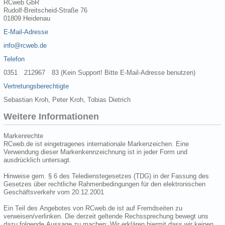
RCweb GbR
Rudolf-Breitscheid-Straße 76
01809 Heidenau
E-Mail-Adresse
info@rcweb.de
Telefon
0351 212967 83 (Kein Support! Bitte E-Mail-Adresse benutzen)
Vertretungsberechtigte
Sebastian Kroh, Peter Kroh, Tobias Dietrich
Weitere Informationen
Markenrechte
RCweb.de ist eingetragenes internationale Markenzeichen. Eine
Verwendung dieser Markenkennzeichnung ist in jeder Form und
ausdrücklich untersagt.
Hinweise gem. § 6 des Teledienstegesetzes (TDG) in der Fassung des
Gesetzes über rechtliche Rahmenbedingungen für den elektronischen
Geschäftsverkehr vom 20.12.2001
Ein Teil des Angebotes von RCweb.de ist auf Fremdseiten zu
verweisen/verlinken. Die derzeit geltende Rechssprechung bewegt uns
dazu folgende Aussage zu machen: Wir erklären hiermit dass wir keinen