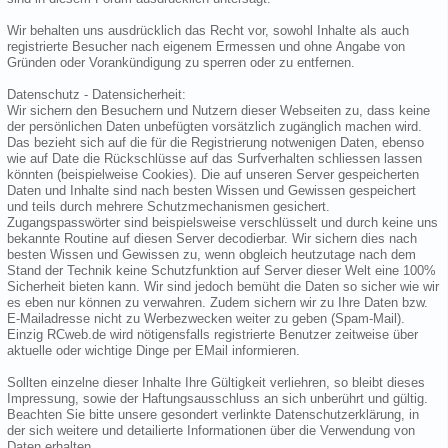
Wir behalten uns ausdrücklich das Recht vor, sowohl Inhalte als auch
registrierte Besucher nach eigenem Ermessen und ohne Angabe von
Gründen oder Vorankündigung zu sperren oder zu entfernen.
Datenschutz - Datensicherheit:
Wir sichern den Besuchern und Nutzern dieser Webseiten zu, dass keine
der persönlichen Daten unbefügten vorsätzlich zugänglich machen wird.
Das bezieht sich auf die für die Registrierung notwenigen Daten, ebenso
wie auf Date die Rückschlüsse auf das Surfverhalten schliessen lassen
könnten (beispielweise Cookies). Die auf unseren Server gespeicherten
Daten und Inhalte sind nach besten Wissen und Gewissen gespeichert
und teils durch mehrere Schutzmechanismen gesichert.
Zugangspasswörter sind beispielsweise verschlüsselt und durch keine uns
bekannte Routine auf diesen Server decodierbar. Wir sichern dies nach
besten Wissen und Gewissen zu, wenn obgleich heutzutage nach dem
Stand der Technik keine Schutzfunktion auf Server dieser Welt eine 100%
Sicherheit bieten kann. Wir sind jedoch bemüht die Daten so sicher wie wir
es eben nur können zu verwahren. Zudem sichern wir zu Ihre Daten bzw.
E-Mailadresse nicht zu Werbezwecken weiter zu geben (Spam-Mail).
Einzig RCweb.de wird nötigensfalls registrierte Benutzer zeitweise über
aktuelle oder wichtige Dinge per EMail informieren.
Sollten einzelne dieser Inhalte Ihre Gültigkeit verliehren, so bleibt dieses
Impressung, sowie der Haftungsausschluss an sich unberührt und gültig.
Beachten Sie bitte unsere gesondert verlinkte Datenschutzerklärung, in
der sich weitere und detailierte Informationen über die Verwendung von
Daten erhalten.