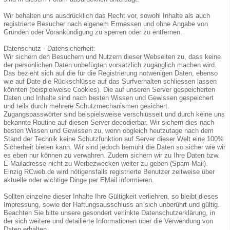
Wir behalten uns ausdrücklich das Recht vor, sowohl Inhalte als auch
registrierte Besucher nach eigenem Ermessen und ohne Angabe von
Gründen oder Vorankündigung zu sperren oder zu entfernen.
Datenschutz - Datensicherheit:
Wir sichern den Besuchern und Nutzern dieser Webseiten zu, dass keine
der persönlichen Daten unbefügten vorsätzlich zugänglich machen wird.
Das bezieht sich auf die für die Registrierung notwenigen Daten, ebenso
wie auf Date die Rückschlüsse auf das Surfverhalten schliessen lassen
könnten (beispielweise Cookies). Die auf unseren Server gespeicherten
Daten und Inhalte sind nach besten Wissen und Gewissen gespeichert
und teils durch mehrere Schutzmechanismen gesichert.
Zugangspasswörter sind beispielsweise verschlüsselt und durch keine uns
bekannte Routine auf diesen Server decodierbar. Wir sichern dies nach
besten Wissen und Gewissen zu, wenn obgleich heutzutage nach dem
Stand der Technik keine Schutzfunktion auf Server dieser Welt eine 100%
Sicherheit bieten kann. Wir sind jedoch bemüht die Daten so sicher wie wir
es eben nur können zu verwahren. Zudem sichern wir zu Ihre Daten bzw.
E-Mailadresse nicht zu Werbezwecken weiter zu geben (Spam-Mail).
Einzig RCweb.de wird nötigensfalls registrierte Benutzer zeitweise über
aktuelle oder wichtige Dinge per EMail informieren.
Sollten einzelne dieser Inhalte Ihre Gültigkeit verliehren, so bleibt dieses
Impressung, sowie der Haftungsausschluss an sich unberührt und gültig.
Beachten Sie bitte unsere gesondert verlinkte Datenschutzerklärung, in
der sich weitere und detailierte Informationen über die Verwendung von
Daten erhalten.