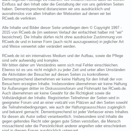
Einfluss auf den Inhalt oder die Gestaltung der von uns gelinkten Seiten
haben. Dementsprechend distanzieren wir uns ausdrücklich und
ausnahmslos von allen Inhalten der Webseiten auf denen wir bei
RCweb.de verlinken.
Alle Inhalte und Bilder dieser Seite unterliegen dem © Copyright 1997 -
2015 von RCweb.de (im weiteren Verlauf der einfachheit halber mit "wir"
bezeichnet). Die Inhalte dürfen nicht ohne ausdrücker Zustimmung von
RCweb.de und in keiner Form (auch nicht auszugsweise) in jeglicher Art
und Weise verwertet oder verändert werden.
RCweb.de ist ein internatives Medium und der Aufbau, sowie die Pflege
sind sehr aufwendig und komplex.
Wir bitten daher um Verständnis wenn sich mal Fehler einschleichen.
Ebenso ist es uns nicht möglich zu jeder Zeit und unter allen Umständen
die Aktivitäten der Besucher auf diesen Seiten zu konkrollieren.
Dementsprechend übernehmen wir keine Haftung für den Inhalt der von
Besuchern erzeigten Inhalte. Insbesondere übernehmen wir keine Haftung
für Äußerungen dritter im Diskussionsforum und Flohmarkt bei RCweb.de.
Auch übernehmen wir keine Gewähr für die Richtigkeit sowie die
Vollständigkeit der Inhalte. Registrierten Teilnehmer der Seiten wird in
geeigneter Forum und an einer vielzahl von Plätzen auf den Seiten sowohl
die Teilnahmebedingungen, wie auch der Haftungsausschluss zugänglich
und bekannt gemacht. Dementsprechend ist jeder Verfasser eines Inhaltes
für diesen als Autor selbst verantwortlich. Insbesondere sind Inhalte die
gegen geltendes Recht oder gegen gute Sitten verstoßen, die Mensch
missachtend oder die Persönlichkeit anderer angreifen oder einschränken
sind in diesem Forum ausdrücklich untersagt.