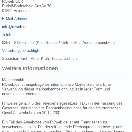
RCweb GbR
Rudolf-Breitscheid-Straße 76
01809 Heidenau
E-Mail-Adresse
info@rcweb.de
Telefon
0351 212967 83 (Kein Support! Bitte E-Mail-Adresse benutzen)
Vertretungsberechtigte
Sebastian Kroh, Peter Kroh, Tobias Dietrich
Weitere Informationen
Markenrechte
RCweb.de ist eingetragenes internationale Markenzeichen. Eine
Verwendung dieser Markenkennzeichnung ist in jeder Form und
ausdrücklich untersagt.
Hinweise gem. § 6 des Teledienstegesetzes (TDG) in der Fassung des
Gesetzes über rechtliche Rahmenbedingungen für den elektronischen
Geschäftsverkehr vom 20.12.2001
Ein Teil des Angebotes von RCweb.de ist auf Fremdseiten zu
verweisen/verlinken. Die derzeit geltende Rechssprechung bewegt uns
dazu folgende Aussage zu machen: Wir erklären hiermit dass wir keinen