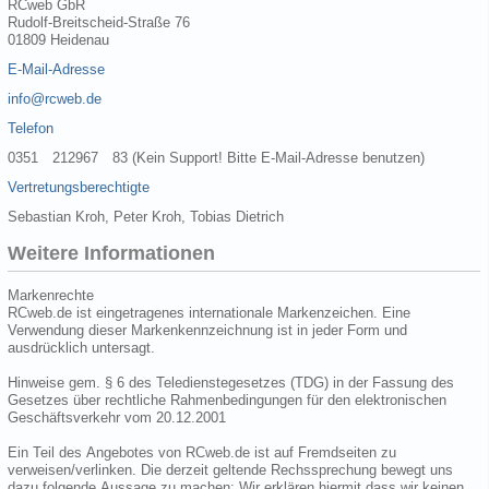
RCweb GbR
Rudolf-Breitscheid-Straße 76
01809 Heidenau
E-Mail-Adresse
info@rcweb.de
Telefon
0351 212967 83 (Kein Support! Bitte E-Mail-Adresse benutzen)
Vertretungsberechtigte
Sebastian Kroh, Peter Kroh, Tobias Dietrich
Weitere Informationen
Markenrechte
RCweb.de ist eingetragenes internationale Markenzeichen. Eine
Verwendung dieser Markenkennzeichnung ist in jeder Form und
ausdrücklich untersagt.
Hinweise gem. § 6 des Teledienstegesetzes (TDG) in der Fassung des
Gesetzes über rechtliche Rahmenbedingungen für den elektronischen
Geschäftsverkehr vom 20.12.2001
Ein Teil des Angebotes von RCweb.de ist auf Fremdseiten zu
verweisen/verlinken. Die derzeit geltende Rechssprechung bewegt uns
dazu folgende Aussage zu machen: Wir erklären hiermit dass wir keinen