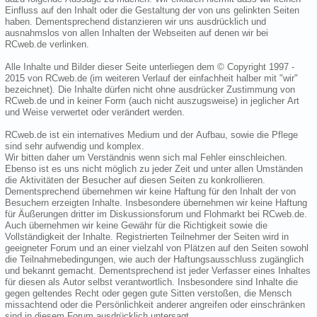
Einfluss auf den Inhalt oder die Gestaltung der von uns gelinkten Seiten
haben. Dementsprechend distanzieren wir uns ausdrücklich und
ausnahmslos von allen Inhalten der Webseiten auf denen wir bei
RCweb.de verlinken.
Alle Inhalte und Bilder dieser Seite unterliegen dem © Copyright 1997 -
2015 von RCweb.de (im weiteren Verlauf der einfachheit halber mit "wir"
bezeichnet). Die Inhalte dürfen nicht ohne ausdrücker Zustimmung von
RCweb.de und in keiner Form (auch nicht auszugsweise) in jeglicher Art
und Weise verwertet oder verändert werden.
RCweb.de ist ein internatives Medium und der Aufbau, sowie die Pflege
sind sehr aufwendig und komplex.
Wir bitten daher um Verständnis wenn sich mal Fehler einschleichen.
Ebenso ist es uns nicht möglich zu jeder Zeit und unter allen Umständen
die Aktivitäten der Besucher auf diesen Seiten zu konkrollieren.
Dementsprechend übernehmen wir keine Haftung für den Inhalt der von
Besuchern erzeigten Inhalte. Insbesondere übernehmen wir keine Haftung
für Äußerungen dritter im Diskussionsforum und Flohmarkt bei RCweb.de.
Auch übernehmen wir keine Gewähr für die Richtigkeit sowie die
Vollständigkeit der Inhalte. Registrierten Teilnehmer der Seiten wird in
geeigneter Forum und an einer vielzahl von Plätzen auf den Seiten sowohl
die Teilnahmebedingungen, wie auch der Haftungsausschluss zugänglich
und bekannt gemacht. Dementsprechend ist jeder Verfasser eines Inhaltes
für diesen als Autor selbst verantwortlich. Insbesondere sind Inhalte die
gegen geltendes Recht oder gegen gute Sitten verstoßen, die Mensch
missachtend oder die Persönlichkeit anderer angreifen oder einschränken
sind in diesem Forum ausdrücklich untersagt.