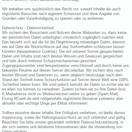
Wir behalten uns ausdrücklich das Recht vor, sowohl Inhalte als auch
registrierte Besucher nach eigenem Ermessen und ohne Angabe von
Gründen oder Vorankündigung zu sperren oder zu entfernen.
Datenschutz - Datensicherheit:
Wir sichern den Besuchern und Nutzern dieser Webseiten zu, dass keine
der persönlichen Daten unbefügten vorsätzlich zugänglich machen wird.
Das bezieht sich auf die für die Registrierung notwenigen Daten, ebenso
wie auf Date die Rückschlüsse auf das Surfverhalten schliessen lassen
könnten (beispielweise Cookies). Die auf unseren Server gespeicherten
Daten und Inhalte sind nach besten Wissen und Gewissen gespeichert
und teils durch mehrere Schutzmechanismen gesichert.
Zugangspasswörter sind beispielsweise verschlüsselt und durch keine uns
bekannte Routine auf diesen Server decodierbar. Wir sichern dies nach
besten Wissen und Gewissen zu, wenn obgleich heutzutage nach dem
Stand der Technik keine Schutzfunktion auf Server dieser Welt eine 100%
Sicherheit bieten kann. Wir sind jedoch bemüht die Daten so sicher wie wir
es eben nur können zu verwahren. Zudem sichern wir zu Ihre Daten bzw.
E-Mailadresse nicht zu Werbezwecken weiter zu geben (Spam-Mail).
Einzig RCweb.de wird nötigensfalls registrierte Benutzer zeitweise über
aktuelle oder wichtige Dinge per EMail informieren.
Sollten einzelne dieser Inhalte Ihre Gültigkeit verliehren, so bleibt dieses
Impressung, sowie der Haftungsausschluss an sich unberührt und gültig.
Beachten Sie bitte unsere gesondert verlinkte Datenschutzerklärung, in
der sich weitere und detailierte Informationen über die Verwendung von
Daten erhalten.