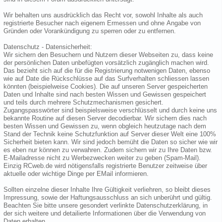
Wir behalten uns ausdrücklich das Recht vor, sowohl Inhalte als auch
registrierte Besucher nach eigenem Ermessen und ohne Angabe von
Gründen oder Vorankündigung zu sperren oder zu entfernen.
Datenschutz - Datensicherheit:
Wir sichern den Besuchern und Nutzern dieser Webseiten zu, dass keine
der persönlichen Daten unbefügten vorsätzlich zugänglich machen wird.
Das bezieht sich auf die für die Registrierung notwenigen Daten, ebenso
wie auf Date die Rückschlüsse auf das Surfverhalten schliessen lassen
könnten (beispielweise Cookies). Die auf unseren Server gespeicherten
Daten und Inhalte sind nach besten Wissen und Gewissen gespeichert
und teils durch mehrere Schutzmechanismen gesichert.
Zugangspasswörter sind beispielsweise verschlüsselt und durch keine uns
bekannte Routine auf diesen Server decodierbar. Wir sichern dies nach
besten Wissen und Gewissen zu, wenn obgleich heutzutage nach dem
Stand der Technik keine Schutzfunktion auf Server dieser Welt eine 100%
Sicherheit bieten kann. Wir sind jedoch bemüht die Daten so sicher wie wir
es eben nur können zu verwahren. Zudem sichern wir zu Ihre Daten bzw.
E-Mailadresse nicht zu Werbezwecken weiter zu geben (Spam-Mail).
Einzig RCweb.de wird nötigensfalls registrierte Benutzer zeitweise über
aktuelle oder wichtige Dinge per EMail informieren.
Sollten einzelne dieser Inhalte Ihre Gültigkeit verliehren, so bleibt dieses
Impressung, sowie der Haftungsausschluss an sich unberührt und gültig.
Beachten Sie bitte unsere gesondert verlinkte Datenschutzerklärung, in
der sich weitere und detailierte Informationen über die Verwendung von
Daten erhalten.