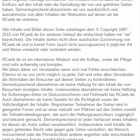
Einfluss auf den Inhalt oder die Gestaltung der von uns gelinkten Seiten
haben. Dementsprechend distanzieren wir uns ausdrücklich und
ausnahmslos von allen Inhalten der Webseiten auf denen wir bei
RCweb.de verlinken.
Alle Inhalte und Bilder dieser Seite unterliegen dem © Copyright 1997 -
2015 von RCweb.de (im weiteren Verlauf der einfachheit halber mit "wir"
bezeichnet). Die Inhalte dürfen nicht ohne ausdrücker Zustimmung von
RCweb.de und in keiner Form (auch nicht auszugsweise) in jeglicher Art
und Weise verwertet oder verändert werden.
RCweb.de ist ein internatives Medium und der Aufbau, sowie die Pflege
sind sehr aufwendig und komplex.
Wir bitten daher um Verständnis wenn sich mal Fehler einschleichen.
Ebenso ist es uns nicht möglich zu jeder Zeit und unter allen Umständen
die Aktivitäten der Besucher auf diesen Seiten zu konkrollieren.
Dementsprechend übernehmen wir keine Haftung für den Inhalt der von
Besuchern erzeigten Inhalte. Insbesondere übernehmen wir keine Haftung
für Äußerungen dritter im Diskussionsforum und Flohmarkt bei RCweb.de.
Auch übernehmen wir keine Gewähr für die Richtigkeit sowie die
Vollständigkeit der Inhalte. Registrierten Teilnehmer der Seiten wird in
geeigneter Forum und an einer vielzahl von Plätzen auf den Seiten sowohl
die Teilnahmebedingungen, wie auch der Haftungsausschluss zugänglich
und bekannt gemacht. Dementsprechend ist jeder Verfasser eines Inhaltes
für diesen als Autor selbst verantwortlich. Insbesondere sind Inhalte die
gegen geltendes Recht oder gegen gute Sitten verstoßen, die Mensch
missachtend oder die Persönlichkeit anderer angreifen oder einschränken
sind in diesem Forum ausdrücklich untersagt.