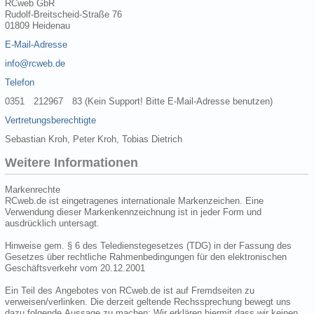
RCweb GbR
Rudolf-Breitscheid-Straße 76
01809 Heidenau
E-Mail-Adresse
info@rcweb.de
Telefon
0351 212967 83 (Kein Support! Bitte E-Mail-Adresse benutzen)
Vertretungsberechtigte
Sebastian Kroh, Peter Kroh, Tobias Dietrich
Weitere Informationen
Markenrechte
RCweb.de ist eingetragenes internationale Markenzeichen. Eine
Verwendung dieser Markenkennzeichnung ist in jeder Form und
ausdrücklich untersagt.
Hinweise gem. § 6 des Teledienstegesetzes (TDG) in der Fassung des
Gesetzes über rechtliche Rahmenbedingungen für den elektronischen
Geschäftsverkehr vom 20.12.2001
Ein Teil des Angebotes von RCweb.de ist auf Fremdseiten zu
verweisen/verlinken. Die derzeit geltende Rechssprechung bewegt uns
dazu folgende Aussage zu machen: Wir erklären hiermit dass wir keinen