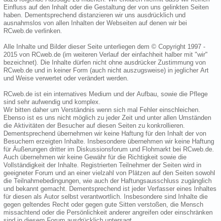
Einfluss auf den Inhalt oder die Gestaltung der von uns gelinkten Seiten
haben. Dementsprechend distanzieren wir uns ausdrücklich und
ausnahmslos von allen Inhalten der Webseiten auf denen wir bei
RCweb.de verlinken.
Alle Inhalte und Bilder dieser Seite unterliegen dem © Copyright 1997 -
2015 von RCweb.de (im weiteren Verlauf der einfachheit halber mit "wir"
bezeichnet). Die Inhalte dürfen nicht ohne ausdrücker Zustimmung von
RCweb.de und in keiner Form (auch nicht auszugsweise) in jeglicher Art
und Weise verwertet oder verändert werden.
RCweb.de ist ein internatives Medium und der Aufbau, sowie die Pflege
sind sehr aufwendig und komplex.
Wir bitten daher um Verständnis wenn sich mal Fehler einschleichen.
Ebenso ist es uns nicht möglich zu jeder Zeit und unter allen Umständen
die Aktivitäten der Besucher auf diesen Seiten zu konkrollieren.
Dementsprechend übernehmen wir keine Haftung für den Inhalt der von
Besuchern erzeigten Inhalte. Insbesondere übernehmen wir keine Haftung
für Äußerungen dritter im Diskussionsforum und Flohmarkt bei RCweb.de.
Auch übernehmen wir keine Gewähr für die Richtigkeit sowie die
Vollständigkeit der Inhalte. Registrierten Teilnehmer der Seiten wird in
geeigneter Forum und an einer vielzahl von Plätzen auf den Seiten sowohl
die Teilnahmebedingungen, wie auch der Haftungsausschluss zugänglich
und bekannt gemacht. Dementsprechend ist jeder Verfasser eines Inhaltes
für diesen als Autor selbst verantwortlich. Insbesondere sind Inhalte die
gegen geltendes Recht oder gegen gute Sitten verstoßen, die Mensch
missachtend oder die Persönlichkeit anderer angreifen oder einschränken
sind in diesem Forum ausdrücklich untersagt.