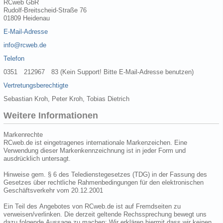
RCweb GbR
Rudolf-Breitscheid-Straße 76
01809 Heidenau
E-Mail-Adresse
info@rcweb.de
Telefon
0351 212967 83 (Kein Support! Bitte E-Mail-Adresse benutzen)
Vertretungsberechtigte
Sebastian Kroh, Peter Kroh, Tobias Dietrich
Weitere Informationen
Markenrechte
RCweb.de ist eingetragenes internationale Markenzeichen. Eine
Verwendung dieser Markenkennzeichnung ist in jeder Form und
ausdrücklich untersagt.
Hinweise gem. § 6 des Teledienstegesetzes (TDG) in der Fassung des
Gesetzes über rechtliche Rahmenbedingungen für den elektronischen
Geschäftsverkehr vom 20.12.2001
Ein Teil des Angebotes von RCweb.de ist auf Fremdseiten zu
verweisen/verlinken. Die derzeit geltende Rechssprechung bewegt uns
dazu folgende Aussage zu machen: Wir erklären hiermit dass wir keinen