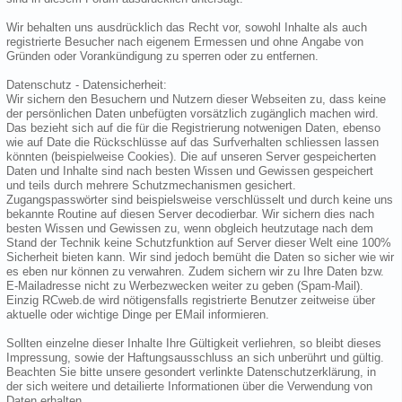
Wir behalten uns ausdrücklich das Recht vor, sowohl Inhalte als auch
registrierte Besucher nach eigenem Ermessen und ohne Angabe von
Gründen oder Vorankündigung zu sperren oder zu entfernen.
Datenschutz - Datensicherheit:
Wir sichern den Besuchern und Nutzern dieser Webseiten zu, dass keine
der persönlichen Daten unbefügten vorsätzlich zugänglich machen wird.
Das bezieht sich auf die für die Registrierung notwenigen Daten, ebenso
wie auf Date die Rückschlüsse auf das Surfverhalten schliessen lassen
könnten (beispielweise Cookies). Die auf unseren Server gespeicherten
Daten und Inhalte sind nach besten Wissen und Gewissen gespeichert
und teils durch mehrere Schutzmechanismen gesichert.
Zugangspasswörter sind beispielsweise verschlüsselt und durch keine uns
bekannte Routine auf diesen Server decodierbar. Wir sichern dies nach
besten Wissen und Gewissen zu, wenn obgleich heutzutage nach dem
Stand der Technik keine Schutzfunktion auf Server dieser Welt eine 100%
Sicherheit bieten kann. Wir sind jedoch bemüht die Daten so sicher wie wir
es eben nur können zu verwahren. Zudem sichern wir zu Ihre Daten bzw.
E-Mailadresse nicht zu Werbezwecken weiter zu geben (Spam-Mail).
Einzig RCweb.de wird nötigensfalls registrierte Benutzer zeitweise über
aktuelle oder wichtige Dinge per EMail informieren.
Sollten einzelne dieser Inhalte Ihre Gültigkeit verliehren, so bleibt dieses
Impressung, sowie der Haftungsausschluss an sich unberührt und gültig.
Beachten Sie bitte unsere gesondert verlinkte Datenschutzerklärung, in
der sich weitere und detailierte Informationen über die Verwendung von
Daten erhalten.