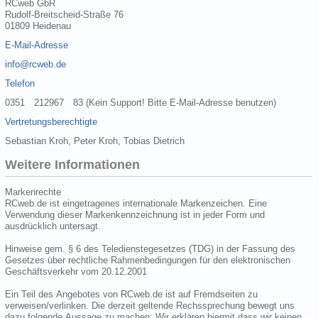
RCweb GbR
Rudolf-Breitscheid-Straße 76
01809 Heidenau
E-Mail-Adresse
info@rcweb.de
Telefon
0351 212967 83 (Kein Support! Bitte E-Mail-Adresse benutzen)
Vertretungsberechtigte
Sebastian Kroh, Peter Kroh, Tobias Dietrich
Weitere Informationen
Markenrechte
RCweb.de ist eingetragenes internationale Markenzeichen. Eine
Verwendung dieser Markenkennzeichnung ist in jeder Form und
ausdrücklich untersagt.
Hinweise gem. § 6 des Teledienstegesetzes (TDG) in der Fassung des
Gesetzes über rechtliche Rahmenbedingungen für den elektronischen
Geschäftsverkehr vom 20.12.2001
Ein Teil des Angebotes von RCweb.de ist auf Fremdseiten zu
verweisen/verlinken. Die derzeit geltende Rechssprechung bewegt uns
dazu folgende Aussage zu machen: Wir erklären hiermit dass wir keinen