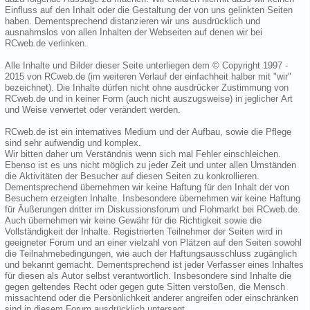
Einfluss auf den Inhalt oder die Gestaltung der von uns gelinkten Seiten
haben. Dementsprechend distanzieren wir uns ausdrücklich und
ausnahmslos von allen Inhalten der Webseiten auf denen wir bei
RCweb.de verlinken.
Alle Inhalte und Bilder dieser Seite unterliegen dem © Copyright 1997 -
2015 von RCweb.de (im weiteren Verlauf der einfachheit halber mit "wir"
bezeichnet). Die Inhalte dürfen nicht ohne ausdrücker Zustimmung von
RCweb.de und in keiner Form (auch nicht auszugsweise) in jeglicher Art
und Weise verwertet oder verändert werden.
RCweb.de ist ein internatives Medium und der Aufbau, sowie die Pflege
sind sehr aufwendig und komplex.
Wir bitten daher um Verständnis wenn sich mal Fehler einschleichen.
Ebenso ist es uns nicht möglich zu jeder Zeit und unter allen Umständen
die Aktivitäten der Besucher auf diesen Seiten zu konkrollieren.
Dementsprechend übernehmen wir keine Haftung für den Inhalt der von
Besuchern erzeigten Inhalte. Insbesondere übernehmen wir keine Haftung
für Äußerungen dritter im Diskussionsforum und Flohmarkt bei RCweb.de.
Auch übernehmen wir keine Gewähr für die Richtigkeit sowie die
Vollständigkeit der Inhalte. Registrierten Teilnehmer der Seiten wird in
geeigneter Forum und an einer vielzahl von Plätzen auf den Seiten sowohl
die Teilnahmebedingungen, wie auch der Haftungsausschluss zugänglich
und bekannt gemacht. Dementsprechend ist jeder Verfasser eines Inhaltes
für diesen als Autor selbst verantwortlich. Insbesondere sind Inhalte die
gegen geltendes Recht oder gegen gute Sitten verstoßen, die Mensch
missachtend oder die Persönlichkeit anderer angreifen oder einschränken
sind in diesem Forum ausdrücklich untersagt.