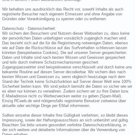
Wir behalten uns ausdrücklich das Recht vor, sowohl Inhalte als auch
registrierte Besucher nach eigenem Ermessen und ohne Angabe von
Gründen oder Vorankündigung zu sperren oder zu entfernen.
Datenschutz - Datensicherheit:
Wir sichern den Besuchern und Nutzern dieser Webseiten zu, dass keine
der persönlichen Daten unbefügten vorsätzlich zugänglich machen wird.
Das bezieht sich auf die für die Registrierung notwenigen Daten, ebenso
wie auf Date die Rückschlüsse auf das Surfverhalten schliessen lassen
könnten (beispielweise Cookies). Die auf unseren Server gespeicherten
Daten und Inhalte sind nach besten Wissen und Gewissen gespeichert
und teils durch mehrere Schutzmechanismen gesichert.
Zugangspasswörter sind beispielsweise verschlüsselt und durch keine uns
bekannte Routine auf diesen Server decodierbar. Wir sichern dies nach
besten Wissen und Gewissen zu, wenn obgleich heutzutage nach dem
Stand der Technik keine Schutzfunktion auf Server dieser Welt eine 100%
Sicherheit bieten kann. Wir sind jedoch bemüht die Daten so sicher wie wir
es eben nur können zu verwahren. Zudem sichern wir zu Ihre Daten bzw.
E-Mailadresse nicht zu Werbezwecken weiter zu geben (Spam-Mail).
Einzig RCweb.de wird nötigensfalls registrierte Benutzer zeitweise über
aktuelle oder wichtige Dinge per EMail informieren.
Sollten einzelne dieser Inhalte Ihre Gültigkeit verliehren, so bleibt dieses
Impressung, sowie der Haftungsausschluss an sich unberührt und gültig.
Beachten Sie bitte unsere gesondert verlinkte Datenschutzerklärung, in
der sich weitere und detailierte Informationen über die Verwendung von
Daten erhalten.