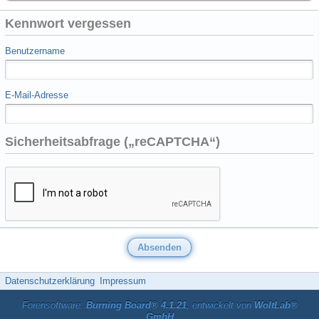
Kennwort vergessen
Benutzername
E-Mail-Adresse
Sicherheitsabfrage („reCAPTCHA“)
Datenschutzerklärung
Impressum
Forensoftware:
Burning Board® 4.1.21
, entwickelt von
WoltLab®
GmbH