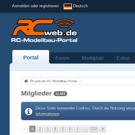
Anmelden oder registrieren
Deutsch
Portal
Forum
Marktplatz
Extras
RCweb.de RC-Modellbau-Portal
Mitglieder
21.653
Diese Seite verwendet Cookies. Durch die Nutzung unser
Informationen
1
2
3
4
5
6
7
…
722