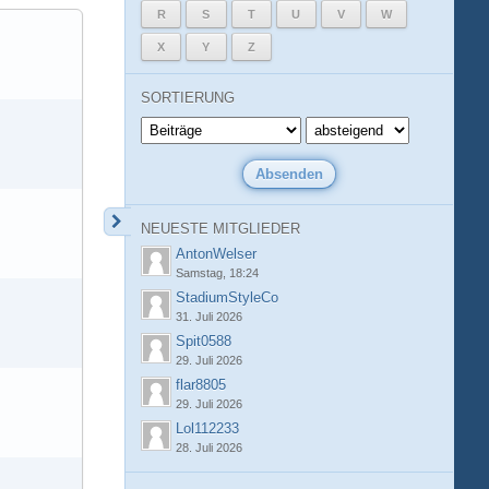
R
S
T
U
V
W
X
Y
Z
SORTIERUNG
NEUESTE MITGLIEDER
AntonWelser
Samstag, 18:24
StadiumStyleCo
31. Juli 2026
Spit0588
29. Juli 2026
flar8805
29. Juli 2026
Lol112233
28. Juli 2026