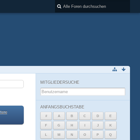
MITGLIEDERSUCHE
ANFANGSBUCHSTABE
tere
#
A
B
C
D
E
F
G
H
I
J
K
L
M
N
O
P
Q