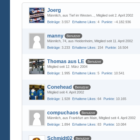
Joerg
Männlich
aus Tief im Westen...
Mitglied seit 2. April 2002
Beiträge
3.557
Erhaltene Likes
4
Punkte
−4.182.936
manny
Benutzer
Männlich
74
aus Heidenheim
Mitglied seit 11. April 2002
Beiträge
3.233
Erhaltene Likes
154
Punkte
16.504
Thomas aus LE
Benutzer
Mitglied seit 12. März 2004
Beiträge
1.995
Erhaltene Likes
5
Punkte
10.541
Conehead
Benutzer
Mitglied seit 4. April 2002
Beiträge
1.928
Erhaltene Likes
64
Punkte
10.165
compuchaos
Benutzer
Männlich
aus Frankfurt am Main
Mitglied seit 4. April 2002
Beiträge
1.894
Erhaltene Likes
83
Punkte
10.084
Schmidt02
Benutzer