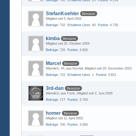
Beiträge
762
Erhaltene Likes
29
Punkte
4.134
StefanKoehler
Benutzer
Mitglied seit 5. April 2002
Beiträge
732
Erhaltene Likes
40
Punkte
4.730
kimba
Benutzer
Mitglied seit 20. Oktober 2004
Beiträge
725
Punkte
3.650
Marcel
Benutzer
Männlich
44
aus Korntal
Mitglied seit 29. Dezember 2002
Beiträge
722
Erhaltene Likes
1
Punkte
3.821
3rd-dan
Benutzer
Männlich
aus Fürth
Mitglied seit 2. Juni 2005
Beiträge
717
Punkte
3.700
homer
Benutzer
Mitglied seit 11. April 2002
Beiträge
700
Punkte
3.580