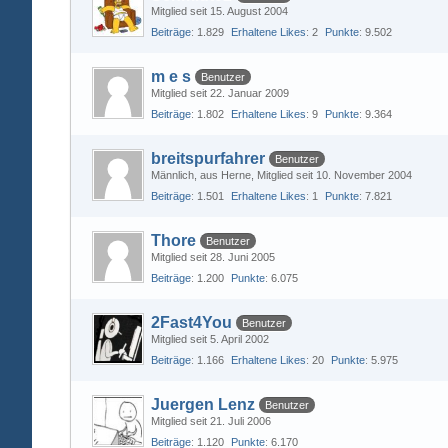
Mitglied seit 15. August 2004
Beiträge
1.829
Erhaltene Likes
2
Punkte
9.502
m e s
Benutzer
Mitglied seit 22. Januar 2009
Beiträge
1.802
Erhaltene Likes
9
Punkte
9.364
breitspurfahrer
Benutzer
Männlich
aus Herne
Mitglied seit 10. November 2004
Beiträge
1.501
Erhaltene Likes
1
Punkte
7.821
Thore
Benutzer
Mitglied seit 28. Juni 2005
Beiträge
1.200
Punkte
6.075
2Fast4You
Benutzer
Mitglied seit 5. April 2002
Beiträge
1.166
Erhaltene Likes
20
Punkte
5.975
Juergen Lenz
Benutzer
Mitglied seit 21. Juli 2006
Beiträge
1.120
Punkte
6.170