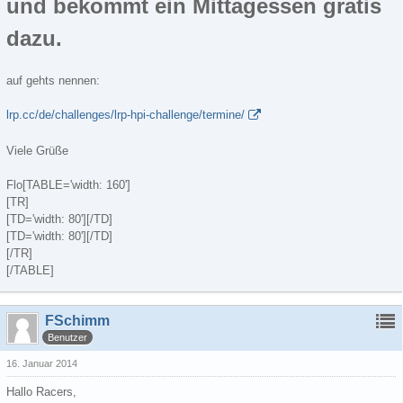
und bekommt ein Mittagessen gratis
dazu.
auf gehts nennen:
lrp.cc/de/challenges/lrp-hpi-challenge/termine/
Viele Grüße
Flo[TABLE='width: 160']
[TR]
[TD='width: 80'][/TD]
[TD='width: 80'][/TD]
[/TR]
[/TABLE]
FSchimm
Benutzer
16. Januar 2014
Hallo Racers,