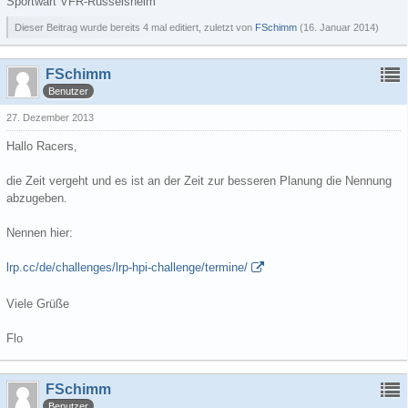
Sportwart VFR-Rüsselsheim
Dieser Beitrag wurde bereits 4 mal editiert, zuletzt von
FSchimm
(
16. Januar 2014
)
FSchimm
Benutzer
27. Dezember 2013
Hallo Racers,
die Zeit vergeht und es ist an der Zeit zur besseren Planung die Nennung
abzugeben.
Nennen hier:
lrp.cc/de/challenges/lrp-hpi-challenge/termine/
Viele Grüße
Flo
FSchimm
Benutzer