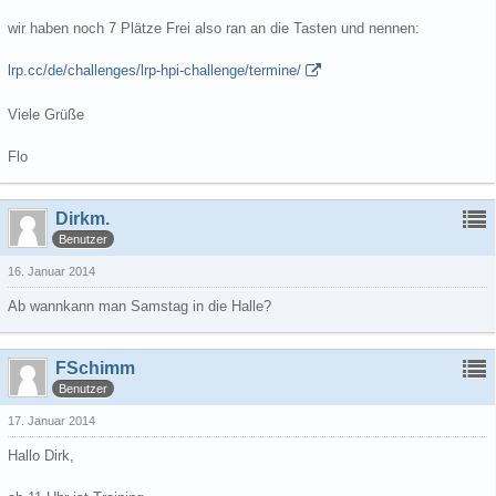
wir haben noch 7 Plätze Frei also ran an die Tasten und nennen:
lrp.cc/de/challenges/lrp-hpi-challenge/termine/
Viele Grüße
Flo
Dirkm.
Benutzer
16. Januar 2014
Ab wannkann man Samstag in die Halle?
FSchimm
Benutzer
17. Januar 2014
Hallo Dirk,