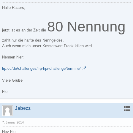
Hallo Racers,
80 Nennung
jetzt ist es an der Zeit die
zahlt nur die hälfte des Nenngeldes.
Auch wenn mich unser Kassenwart Frank killen wird.
Nennen hier:
lrp.cc/de/challenges/lrp-hpi-challenge/termine/
Viele Grüße
Flo
Jabezz
7. Januar 2014
Hey Flo