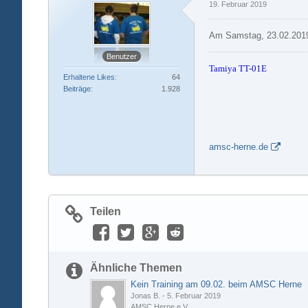
19. Februar 2019
Am Samstag, 23.02.2019,
Benutzer
Tamiya TT-01E
Erhaltene Likes
64
Beiträge
1.928
amsc-herne.de
Teilen
Ähnliche Themen
Kein Training am 09.02. beim AMSC Herne
Jonas B.
-
5. Februar 2019
AMSC Herne e.V.