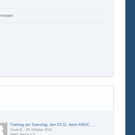
kommwen.
Training am Samstag, den 03.11. beim AMSC Herne e.V.
Jonas B.
-
29. Oktober 2018
AMSC Herne e.V.