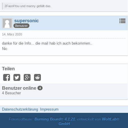
2Fast4You und manny gefällt das.
supersonic
Benutzer
14. März 2020
danke für die Info... die mail hab ich auch bekommen..
Nic
Teilen
Benutzer online
4
4 Besucher
Datenschutzerklärung
Impressum
Forensoftware:
Burning Board® 4.1.21
, entwickelt von
WoltLab®
GmbH