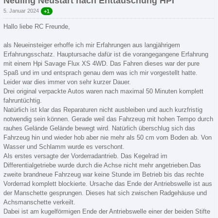
Neuling Neustart nach Enttäuschung HPI
5. Januar 2024
+1
Hallo liebe RC Freunde,
als Neueinsteiger erhoffe ich mir Erfahrungen aus langjährigem
Erfahrungsschatz. Hauptursache dafür ist die vorangegangene Erfahrung
mit einem Hpi Savage Flux XS 4WD. Das Fahren dieses war der pure
Spaß und im und entsprach genau dem was ich mir vorgestellt hatte.
Leider war dies immer von sehr kurzer Dauer.
Drei original verpackte Autos waren nach maximal 50 Minuten komplett
fahruntüchtig.
Natürlich ist klar das Reparaturen nicht ausbleiben und auch kurzfristig
notwendig sein können. Gerade weil das Fahrzeug mit hohen Tempo durch
rauhes Gelände Gelände bewegt wird. Natürlich überschlug sich das
Fahrzeug hin und wieder hob aber nie mehr als 50 cm vom Boden ab. Von
Wasser und Schlamm wurde es verschont.
Als erstes versagte der Vorderradantrieb. Das Kegelrad im
Differentialgetriebe wurde durch die Achse nicht mehr angetrieben.Das
zweite brandneue Fahrzeug war keine Stunde im Betrieb bis das rechte
Vorderrad komplett blockierte. Ursache das Ende der Antriebswelle ist aus
der Manschette gesprungen. Dieses hat sich zwischen Radgehäuse und
Achsmanschette verkeilt.
Dabei ist am kugelförmigen Ende der Antriebswelle einer der beiden Stifte