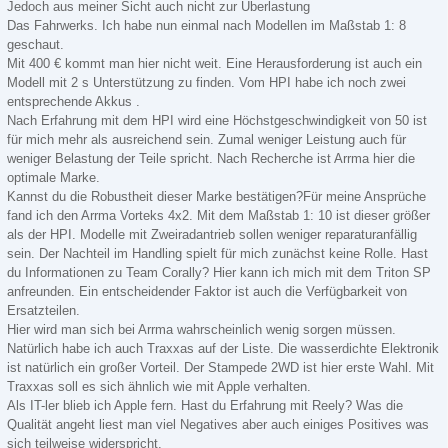
Jedoch aus meiner Sicht auch nicht zur Überlastung
Das Fahrwerks. Ich habe nun einmal nach Modellen im Maßstab 1: 8
geschaut.
Mit 400 € kommt man hier nicht weit. Eine Herausforderung ist auch ein
Modell mit 2 s Unterstützung zu finden. Vom HPI habe ich noch zwei
entsprechende Akkus .
Nach Erfahrung mit dem HPI wird eine Höchstgeschwindigkeit von 50 ist
für mich mehr als ausreichend sein. Zumal weniger Leistung auch für
weniger Belastung der Teile spricht. Nach Recherche ist Arrma hier die
optimale Marke.
Kannst du die Robustheit dieser Marke bestätigen?Für meine Ansprüche
fand ich den Arrma Vorteks 4x2. Mit dem Maßstab 1: 10 ist dieser größer
als der HPI. Modelle mit Zweiradantrieb sollen weniger reparaturanfällig
sein. Der Nachteil im Handling spielt für mich zunächst keine Rolle. Hast
du Informationen zu Team Corally? Hier kann ich mich mit dem Triton SP
anfreunden. Ein entscheidender Faktor ist auch die Verfügbarkeit von
Ersatzteilen.
Hier wird man sich bei Arrma wahrscheinlich wenig sorgen müssen.
Natürlich habe ich auch Traxxas auf der Liste. Die wasserdichte Elektronik
ist natürlich ein großer Vorteil. Der Stampede 2WD ist hier erste Wahl. Mit
Traxxas soll es sich ähnlich wie mit Apple verhalten.
Als IT-ler blieb ich Apple fern. Hast du Erfahrung mit Reely? Was die
Qualität angeht liest man viel Negatives aber auch einiges Positives was
sich teilweise widerspricht.