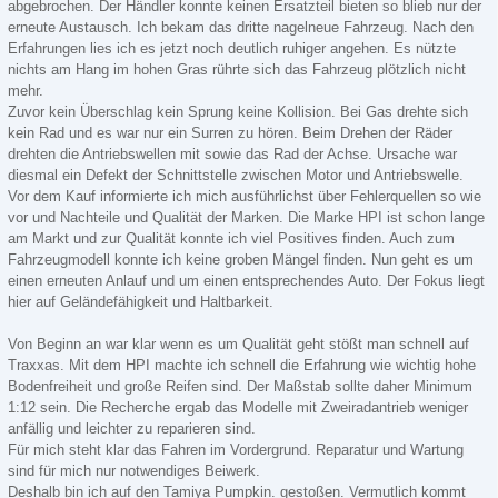
abgebrochen. Der Händler konnte keinen Ersatzteil bieten so blieb nur der
erneute Austausch. Ich bekam das dritte nagelneue Fahrzeug. Nach den
Erfahrungen lies ich es jetzt noch deutlich ruhiger angehen. Es nützte
nichts am Hang im hohen Gras rührte sich das Fahrzeug plötzlich nicht
mehr.
Zuvor kein Überschlag kein Sprung keine Kollision. Bei Gas drehte sich
kein Rad und es war nur ein Surren zu hören. Beim Drehen der Räder
drehten die Antriebswellen mit sowie das Rad der Achse. Ursache war
diesmal ein Defekt der Schnittstelle zwischen Motor und Antriebswelle.
Vor dem Kauf informierte ich mich ausführlichst über Fehlerquellen so wie
vor und Nachteile und Qualität der Marken. Die Marke HPI ist schon lange
am Markt und zur Qualität konnte ich viel Positives finden. Auch zum
Fahrzeugmodell konnte ich keine groben Mängel finden. Nun geht es um
einen erneuten Anlauf und um einen entsprechendes Auto. Der Fokus liegt
hier auf Geländefähigkeit und Haltbarkeit.
Von Beginn an war klar wenn es um Qualität geht stößt man schnell auf
Traxxas. Mit dem HPI machte ich schnell die Erfahrung wie wichtig hohe
Bodenfreiheit und große Reifen sind. Der Maßstab sollte daher Minimum
1:12 sein. Die Recherche ergab das Modelle mit Zweiradantrieb weniger
anfällig und leichter zu reparieren sind.
Für mich steht klar das Fahren im Vordergrund. Reparatur und Wartung
sind für mich nur notwendiges Beiwerk.
Deshalb bin ich auf den Tamiya Pumpkin. gestoßen. Vermutlich kommt