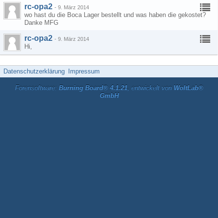
rc-opa2
-
9. März 2014
wo hast du die Boca Lager bestellt und was haben die gekostet?
Danke MFG
rc-opa2
-
9. März 2014
Hi,
Datenschutzerklärung
Impressum
Forensoftware:
Burning Board® 4.1.21
, entwickelt von
WoltLab®
GmbH