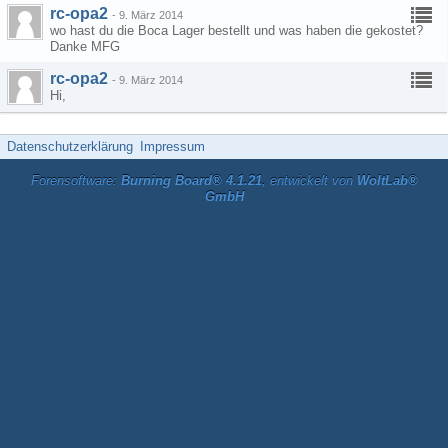
rc-opa2
-
9. März 2014
wo hast du die Boca Lager bestellt und was haben die gekostet?
Danke MFG
rc-opa2
-
9. März 2014
Hi,
Datenschutzerklärung
Impressum
Forensoftware:
Burning Board® 4.1.21
, entwickelt von
WoltLab®
GmbH