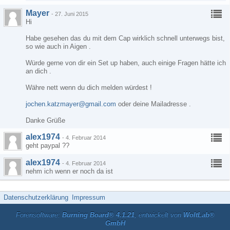
Mayer
-
27. Juni 2015
Hi
Habe gesehen das du mit dem Cap wirklich schnell unterwegs bist,
so wie auch in Aigen .
Würde gerne von dir ein Set up haben, auch einige Fragen hätte ich
an dich .
Währe nett wenn du dich melden würdest !
jochen.katzmayer@gmail.com
oder deine Mailadresse .
Danke Grüße
alex1974
-
4. Februar 2014
geht paypal ??
alex1974
-
4. Februar 2014
nehm ich wenn er noch da ist
Datenschutzerklärung
Impressum
Forensoftware:
Burning Board® 4.1.21
, entwickelt von
WoltLab®
GmbH