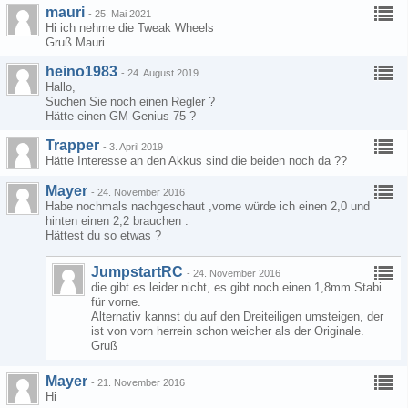
mauri
-
25. Mai 2021
Hi ich nehme die Tweak Wheels
Gruß Mauri
heino1983
-
24. August 2019
Hallo,
Suchen Sie noch einen Regler ?
Hätte einen GM Genius 75 ?
Trapper
-
3. April 2019
Hätte Interesse an den Akkus sind die beiden noch da ??
Mayer
-
24. November 2016
Habe nochmals nachgeschaut ,vorne würde ich einen 2,0 und
hinten einen 2,2 brauchen .
Hättest du so etwas ?
JumpstartRC
-
24. November 2016
die gibt es leider nicht, es gibt noch einen 1,8mm Stabi
für vorne.
Alternativ kannst du auf den Dreiteiligen umsteigen, der
ist von vorn herrein schon weicher als der Originale.
Gruß
Mayer
-
21. November 2016
Hi