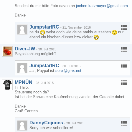
Sendest du mir bitte Foto davon an
jochen.katzmayer@gmail.com
Danke
JumpstartRC
-
21. November 2016
ne du
weist doch wie deine stabis aussehen
nur
ebend ein bischen dünner bzw dicker
Diver-JW
-
30. Juli 2015
Paypalzahlung möglich?
JumpstartRC
-
30. Juli 2015
Ja , Paypal ist
serpi@gmx.net
MPNÜN
-
28. Juli 2015
Hi Thilo,
Steuerung noch da?
Ist bei der Sanwa eine Kaufrechnung zwecks der Garantie dabei.
Danke
Gruß Carsten
DannyCojones
-
28. Juli 2015
Sorry ich war schneller =/