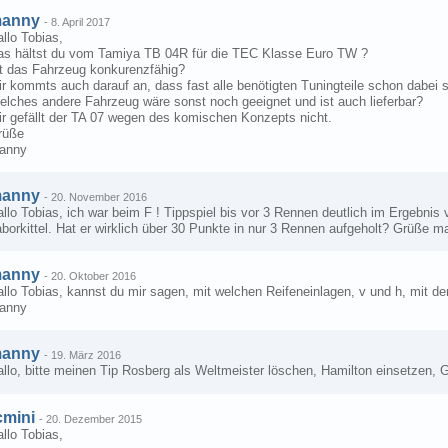
anny
-
8. April 2017
llo Tobias,
as hältst du vom Tamiya TB 04R für die TEC Klasse Euro TW ?
st das Fahrzeug konkurenzfähig?
r kommts auch darauf an, dass fast alle benötigten Tuningteile schon dabei s
elches andere Fahrzeug wäre sonst noch geeignet und ist auch lieferbar?
ir gefällt der TA 07 wegen des komischen Konzepts nicht.
rüße
anny
anny
-
20. November 2016
llo Tobias, ich war beim F ! Tippspiel bis vor 3 Rennen deutlich im Ergebnis
borkittel. Hat er wirklich über 30 Punkte in nur 3 Rennen aufgeholt? Grüße 
anny
-
20. Oktober 2016
allo Tobias, kannst du mir sagen, mit welchen Reifeneinlagen, v und h, mit 
anny
anny
-
19. März 2016
llo, bitte meinen Tip Rosberg als Weltmeister löschen, Hamilton einsetzen,
cmini
-
20. Dezember 2015
llo Tobias,