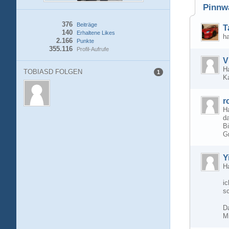
Pinnw
376
Beiträge
T
140
Erhaltene Likes
h
2.166
Punkte
355.116
Profil-Aufrufe
V
Ha
TOBIASD FOLGEN
1
Ka
r
H
d
B
Gr
Y
H
i
s
D
M