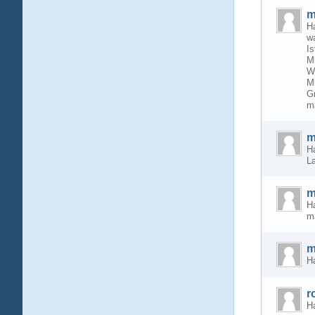
m
Ha
w
I
Mi
W
M
G
m
m
Ha
La
m
H
m
m
Ha
r
Ha