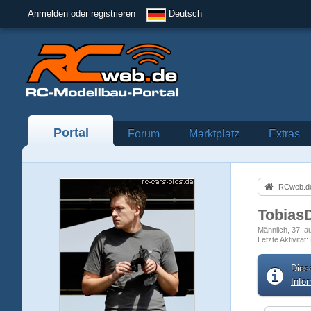
Anmelden oder registrieren
Deutsch
Portal
Forum
Marktplatz
Extras
RCweb.de
Tobias
Männlich
37
a
Letzte Aktivität
Dies
Info