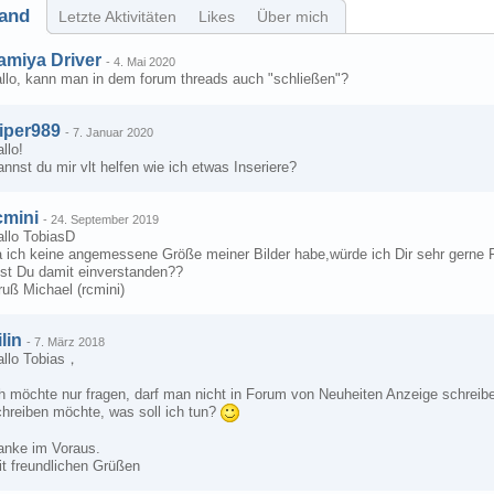
and
Letzte Aktivitäten
Likes
Über mich
amiya Driver
-
4. Mai 2020
allo, kann man in dem forum threads auch "schließen"?
iper989
-
7. Januar 2020
llo!
nnst du mir vlt helfen wie ich etwas Inseriere?
cmini
-
24. September 2019
allo TobiasD
a ich keine angemessene Größe meiner Bilder habe,würde ich Dir sehr gern
ist Du damit einverstanden??
uß Michael (rcmini)
ilin
-
7. März 2018
allo Tobias，
ch möchte nur fragen, darf man nicht in Forum von Neuheiten Anzeige schrei
chreiben möchte, was soll ich tun?
anke im Voraus.
it freundlichen Grüßen