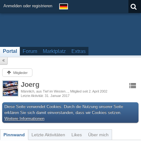
Anmelden oder registrieren
Portal
Forum
Marktplatz
Extras
Mitglieder
Joerg
Männlich
aus Tief im Westen...
Mitglied seit 2. April 2002
Letzte Aktivität
31. Januar 2017
Diese Seite verwendet Cookies. Durch die Nutzung unserer Seite
erklären Sie sich damit einverstanden, dass wir Cookies setzen.
Weitere Informationen
Pinnwand
Letzte Aktivitäten
Likes
Über mich