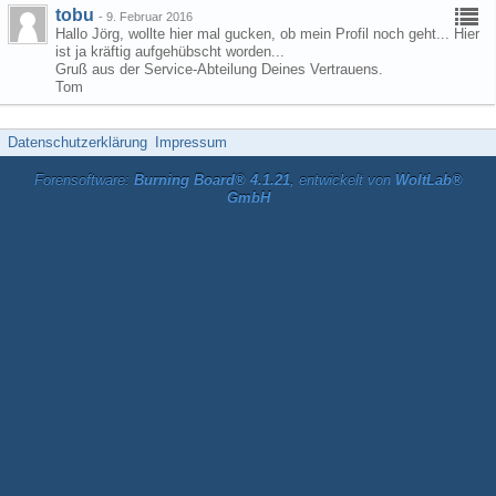
tobu
-
9. Februar 2016
Hallo Jörg, wollte hier mal gucken, ob mein Profil noch geht... Hier
ist ja kräftig aufgehübscht worden...
Gruß aus der Service-Abteilung Deines Vertrauens.
Tom
Datenschutzerklärung
Impressum
Forensoftware:
Burning Board® 4.1.21
, entwickelt von
WoltLab®
GmbH