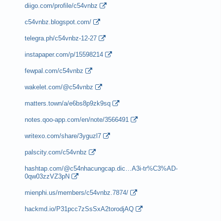
diigo.com/profile/c54vnbz
c54vnbz.blogspot.com/
telegra.ph/c54vnbz-12-27
instapaper.com/p/15598214
fewpal.com/c54vnbz
wakelet.com/@c54vnbz
matters.town/a/e6bs8p9zk9sq
notes.qoo-app.com/en/note/3566491
writexo.com/share/3yguzl7
palscity.com/c54vnbz
hashtap.com/@c54nhacungcap.dic…A3i-tr%C3%AD-
0qw03zzVZ3pN
mienphi.us/members/c54vnbz.7874/
hackmd.io/P31pcc7zSsSxA2torodjAQ