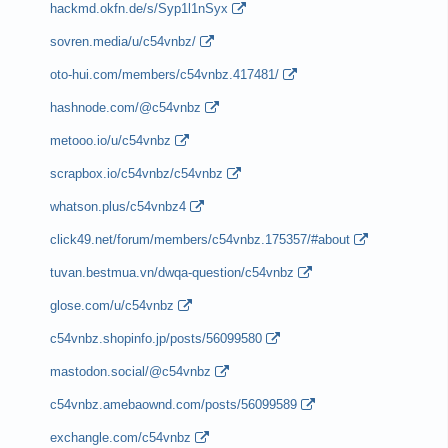
hackmd.okfn.de/s/Syp1l1nSyx
sovren.media/u/c54vnbz/
oto-hui.com/members/c54vnbz.417481/
hashnode.com/@c54vnbz
metooo.io/u/c54vnbz
scrapbox.io/c54vnbz/c54vnbz
whatson.plus/c54vnbz4
click49.net/forum/members/c54vnbz.175357/#about
tuvan.bestmua.vn/dwqa-question/c54vnbz
glose.com/u/c54vnbz
c54vnbz.shopinfo.jp/posts/56099580
mastodon.social/@c54vnbz
c54vnbz.amebaownd.com/posts/56099589
exchangle.com/c54vnbz