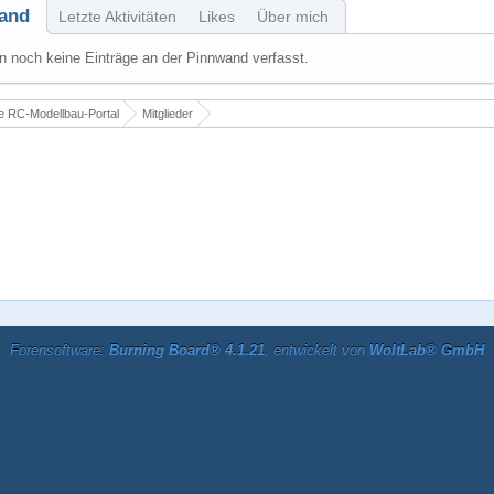
and
Letzte Aktivitäten
Likes
Über mich
 noch keine Einträge an der Pinnwand verfasst.
 RC-Modellbau-Portal
Mitglieder
Forensoftware:
Burning Board® 4.1.21
, entwickelt von
WoltLab® GmbH