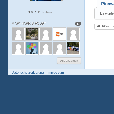
Pinnw
9.807
Profil-Aufrufe
Es wurden
MARYHARRIS FOLGT
17
RCweb.de
Alle anzeigen
Datenschutzerklärung
Impressum