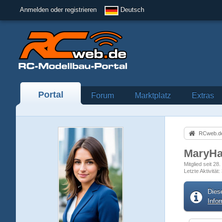
Anmelden oder registrieren
Deutsch
Portal
Forum
Marktplatz
Extras
RCweb.de
MaryHa
Mitglied seit 2
Letzte Aktivität
Dies
Info