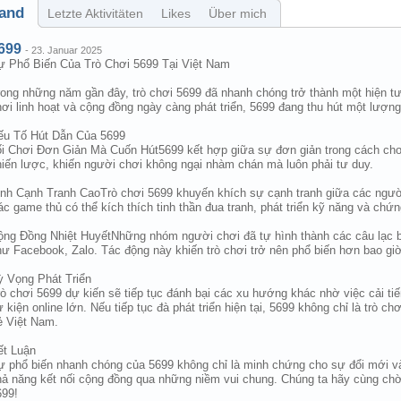
and
Letzte Aktivitäten
Likes
Über mich
699
-
23. Januar 2025
ự Phổ Biến Của Trò Chơi 5699 Tại Việt Nam
rong những năm gần đây, trò chơi 5699 đã nhanh chóng trở thành một hiện tượ
ơi linh hoạt và cộng đồng ngày càng phát triển, 5699 đang thu hút một lượng
ếu Tố Hút Dẫn Của 5699
ối Chơi Đơn Giản Mà Cuốn Hút5699 kết hợp giữa sự đơn giản trong cách chơi v
hiến lược, khiến người chơi không ngại nhàm chán mà luôn phải tư duy.
ính Cạnh Tranh CaoTrò chơi 5699 khuyến khích sự cạnh tranh giữa các người 
c game thủ có thể kích thích tinh thần đua tranh, phát triển kỹ năng và ch
ộng Đồng Nhiệt HuyếtNhững nhóm người chơi đã tự hình thành các câu lạc bộ
hư Facebook, Zalo. Tác động này khiến trò chơi trở nên phổ biến hơn bao giờ
ỳ Vọng Phát Triển
rò chơi 5699 dự kiến sẽ tiếp tục đánh bại các xu hướng khác nhờ việc cải ti
 kiện online lớn. Nếu tiếp tục đà phát triển hiện tại, 5699 không chỉ là trò ch
ẻ Việt Nam.
ết Luận
ự phổ biến nhanh chóng của 5699 không chỉ là minh chứng cho sự đổi mới và
hả năng kết nối cộng đồng qua những niềm vui chung. Chúng ta hãy cùng chờ 
699!