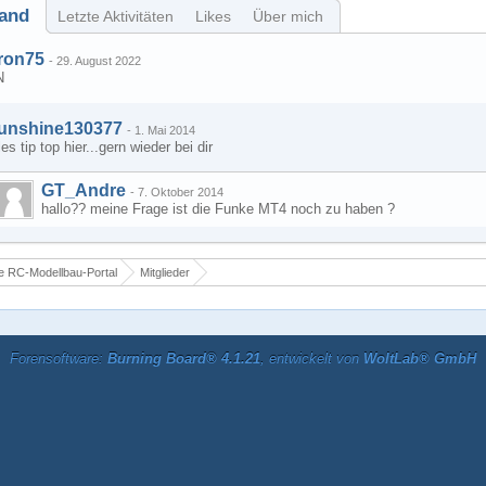
and
Letzte Aktivitäten
Likes
Über mich
ron75
-
29. August 2022
N
unshine130377
-
1. Mai 2014
les tip top hier...gern wieder bei dir
GT_Andre
-
7. Oktober 2014
hallo?? meine Frage ist die Funke MT4 noch zu haben ?
 RC-Modellbau-Portal
Mitglieder
Forensoftware:
Burning Board® 4.1.21
, entwickelt von
WoltLab® GmbH