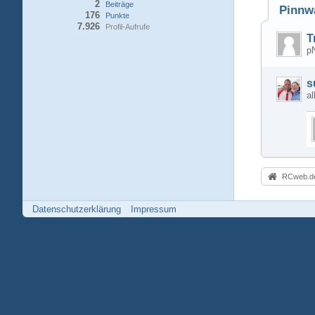
2
Beiträge
Pinnw
176
Punkte
7.926
Profil-Aufrufe
T
p
s
al
RCweb.de
Datenschutzerklärung
Impressum