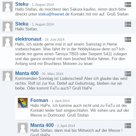
Steku
-
1. August 2014
Hallo Stefan, du möchtest den Sakura kaufen, nimm doch bitte
direckt unter
steku@freenet.de
Kontakt mit mir auf. Gruß Stefan
Steku
-
1. August 2014
Hallo Stefan,
elektronaut
-
19. Juni 2014
Hallo, ich würde gerne mal in auf einem Samstag in Herne
vorbeischauen. Was fahrt ihr in der Hobbyklasse denn so? Ich
würde mir gerne einen Tamiya TB03 oder Serpent S411 zulegen
und das ganze erstmal mit nem brushed Motor fahren. Für den
Anfang sind mir Brushless Motoren zu teuer.
Manta 400
-
31. März 2014
Kommenden Sonntag ist Lüdenscheid! Aber ich glaube das wird
nichts. Rolf ist zur Kur, Detlef auf Geburtstag, bleiben nur wir
beibe. Oder kommt FaTu auch? Gruß HaPe
Forman
-
1. April 2014
Hallo HaPe, ich komme auch nicht und zu FaTu ist der
Kontakt leider fast eingeschlafen. Wir sehen uns auf der
Messe in Dortmund. Gruß Stefan
Manta 400
-
2. April 2014
Hallo Stefan, dann mal bis Mittwoch auf der Messe !
Gruß HaPe