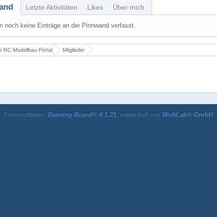
and
Letzte Aktivitäten
Likes
Über mich
 noch keine Einträge an der Pinnwand verfasst.
 RC-Modellbau-Portal
Mitglieder
Forensoftware:
Burning Board® 4.1.21
, entwickelt von
WoltLab® GmbH