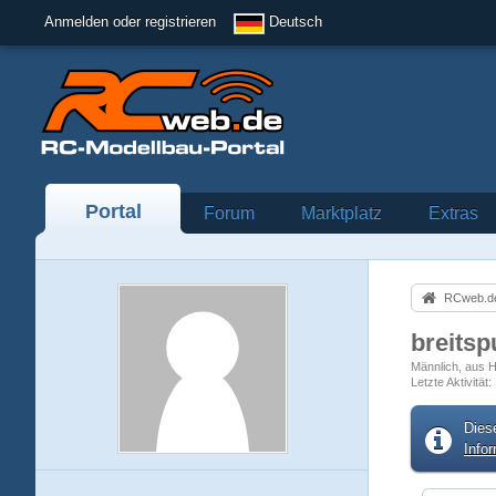
Anmelden oder registrieren
Deutsch
Portal
Forum
Marktplatz
Extras
RCweb.de
breitsp
Männlich
aus 
Letzte Aktivität
Dies
Info