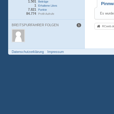
1.501
Beiträge
Pinnw
1
Erhaltene Likes
7.821
Punkte
Es wurden
84.774
Profil-Aufrufe
BREITSPURFAHRER FOLGEN
1
RCweb.de
Datenschutzerklärung
Impressum