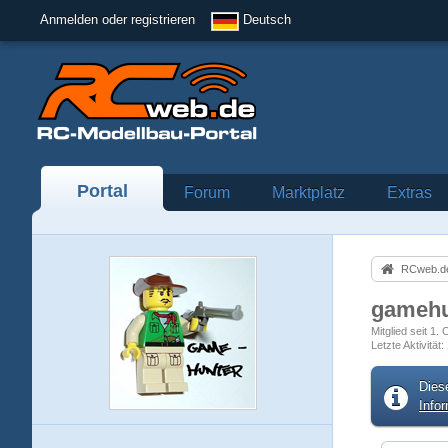
Anmelden oder registrieren
Deutsch
Portal
Forum
Marktplatz
Extras
RCweb.de
gameh
Mitglied seit 1.
Letzte Aktivität
Dies
Info