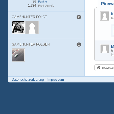
96
Punkte
Pinnw
1.724
Profil-Aufrufe
f
GAMEHUNTER FOLGT
2
Is
GAMEHUNTER FOLGEN
1
M
h
i
RCweb.de
Datenschutzerklärung
Impressum