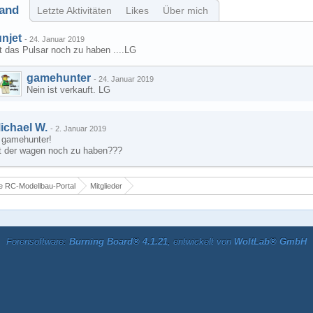
and
Letzte Aktivitäten
Likes
Über mich
unjet
-
24. Januar 2019
t das Pulsar noch zu haben ....LG
gamehunter
-
24. Januar 2019
Nein ist verkauft. LG
ichael W.
-
2. Januar 2019
i gamehunter!
st der wagen noch zu haben???
 RC-Modellbau-Portal
Mitglieder
Forensoftware:
Burning Board® 4.1.21
, entwickelt von
WoltLab® GmbH