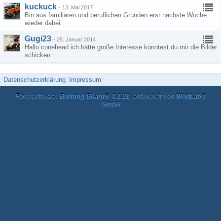
kuckuck
-
13. Mai 2017
Bin aus familiären und beruflichen Gründen erst nächste Woche
wieder dabei.
Gugi23
-
25. Januar 2014
Hallo conehead ich hätte große Interesse könntest du mir die Bilder
schicken
Datenschutzerklärung
Impressum
Forensoftware:
Burning Board® 4.1.21
, entwickelt von
WoltLab®
GmbH