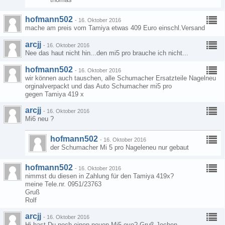
hofmann502
-
16. Oktober 2016
mache am preis vom Tamiya etwas 409 Euro einschl.Versand
arcjj
-
16. Oktober 2016
Nee das haut nicht hin...den mi5 pro brauche ich nicht...
hofmann502
-
16. Oktober 2016
wir können auch tauschen, alle Schumacher Ersatzteile Nagelneu
orginalverpackt und das Auto Schumacher mi5 pro
gegen Tamiya 419 x
arcjj
-
16. Oktober 2016
Mi6 neu ?
hofmann502
-
16. Oktober 2016
der Schumacher Mi 5 pro Nageleneu nur gebaut
hofmann502
-
16. Oktober 2016
nimmst du diesen in Zahlung für den Tamiya 419x?
meine Tele.nr. 0951/23763
Gruß
Rolf
arcjj
-
16. Oktober 2016
Hi hast Du noch einen neuen Mi5 evo? Gruß Jochen