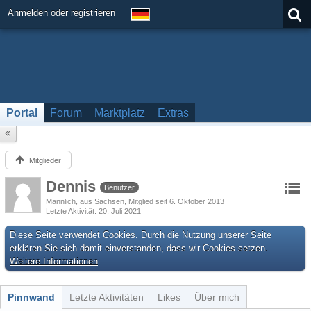
Anmelden oder registrieren
Portal
Forum
Marktplatz
Extras
Mitglieder
Dennis
Benutzer
Männlich
aus Sachsen
Mitglied seit 6. Oktober 2013
Letzte Aktivität
20. Juli 2021
Diese Seite verwendet Cookies. Durch die Nutzung unserer Seite
erklären Sie sich damit einverstanden, dass wir Cookies setzen.
Weitere Informationen
Pinnwand
Letzte Aktivitäten
Likes
Über mich