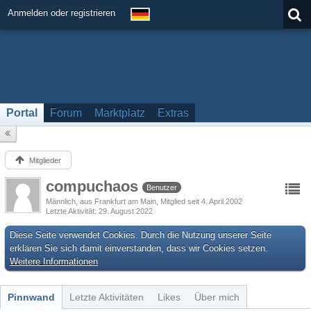
Anmelden oder registrieren
Portal
Forum
Marktplatz
Extras
Mitglieder
compuchaos
Benutzer
Männlich
aus Frankfurt am Main
Mitglied seit 4. April 2002
Letzte Aktivität
29. August 2022
Diese Seite verwendet Cookies. Durch die Nutzung unserer Seite
erklären Sie sich damit einverstanden, dass wir Cookies setzen.
Weitere Informationen
Pinnwand
Letzte Aktivitäten
Likes
Über mich