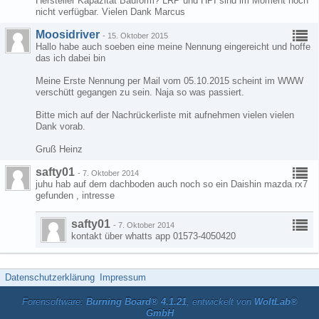
Hersteller Kapazität Bauform? LRP und HPI sind im Moment noch
nicht verfügbar. Vielen Dank Marcus
Moosidriver
-
15. Oktober 2015
Hallo habe auch soeben eine meine Nennung eingereicht und hoffe
das ich dabei bin
Meine Erste Nennung per Mail vom 05.10.2015 scheint im WWW
verschütt gegangen zu sein. Naja so was passiert.
Bitte mich auf der Nachrückerliste mit aufnehmen vielen vielen
Dank vorab.
Gruß Heinz
safty01
-
7. Oktober 2014
juhu hab auf dem dachboden auch noch so ein Daishin mazda rx7
gefunden , intresse
safty01
-
7. Oktober 2014
kontakt über whatts app 01573-4050420
Datenschutzerklärung
Impressum
Forensoftware:
Burning Board® 4.1.21
, entwickelt von
WoltLab®
GmbH