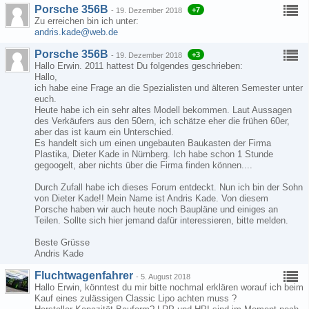
Porsche 356B
+7
-
19. Dezember 2018
Zu erreichen bin ich unter:
andris.kade@web.de
Porsche 356B
+3
-
19. Dezember 2018
Hallo Erwin. 2011 hattest Du folgendes geschrieben:
Hallo,
ich habe eine Frage an die Spezialisten und älteren Semester unter
euch.
Heute habe ich ein sehr altes Modell bekommen. Laut Aussagen
des Verkäufers aus den 50ern, ich schätze eher die frühen 60er,
aber das ist kaum ein Unterschied.
Es handelt sich um einen ungebauten Baukasten der Firma
Plastika, Dieter Kade in Nürnberg. Ich habe schon 1 Stunde
gegoogelt, aber nichts über die Firma finden können....
Durch Zufall habe ich dieses Forum entdeckt. Nun ich bin der Sohn
von Dieter Kade!! Mein Name ist Andris Kade. Von diesem
Porsche haben wir auch heute noch Baupläne und einiges an
Teilen. Sollte sich hier jemand dafür interessieren, bitte melden.
Beste Grüsse
Andris Kade
Fluchtwagenfahrer
-
5. August 2018
Hallo Erwin, könntest du mir bitte nochmal erklären worauf ich beim
Kauf eines zulässigen Classic Lipo achten muss ?