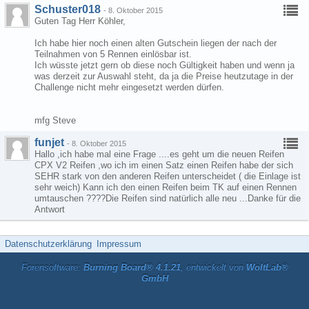
Schuster018
-
8. Oktober 2015
Guten Tag Herr Köhler,
Ich habe hier noch einen alten Gutschein liegen der nach der
Teilnahmen von 5 Rennen einlösbar ist.
Ich wüsste jetzt gern ob diese noch Gültigkeit haben und wenn ja
was derzeit zur Auswahl steht, da ja die Preise heutzutage in der
Challenge nicht mehr eingesetzt werden dürfen.
mfg Steve
funjet
-
8. Oktober 2015
Hallo ,ich habe mal eine Frage ....es geht um die neuen Reifen
CPX V2 Reifen ,wo ich im einen Satz einen Reifen habe der sich
SEHR stark von den anderen Reifen unterscheidet ( die Einlage ist
sehr weich) Kann ich den einen Reifen beim TK auf einen Rennen
umtauschen ????Die Reifen sind natürlich alle neu ...Danke für die
Antwort
Datenschutzerklärung
Impressum
Forensoftware:
Burning Board® 4.1.21
, entwickelt von
WoltLab®
GmbH