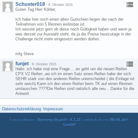
Schuster018
-
8. Oktober 2015
Guten Tag Herr Köhler,
Ich habe hier noch einen alten Gutschein liegen der nach der
Teilnahmen von 5 Rennen einlösbar ist.
Ich wüsste jetzt gern ob diese noch Gültigkeit haben und wenn ja
was derzeit zur Auswahl steht, da ja die Preise heutzutage in der
Challenge nicht mehr eingesetzt werden dürfen.
mfg Steve
funjet
-
8. Oktober 2015
Hallo ,ich habe mal eine Frage ....es geht um die neuen Reifen
CPX V2 Reifen ,wo ich im einen Satz einen Reifen habe der sich
SEHR stark von den anderen Reifen unterscheidet ( die Einlage ist
sehr weich) Kann ich den einen Reifen beim TK auf einen Rennen
umtauschen ????Die Reifen sind natürlich alle neu ...Danke für die
Antwort
Datenschutzerklärung
Impressum
Forensoftware:
Burning Board® 4.1.21
, entwickelt von
WoltLab®
GmbH