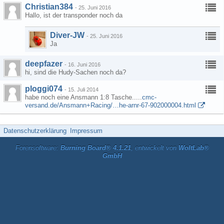
Christian384
-
25. Juni 2016
Hallo, ist der transponder noch da
Diver-JW
-
25. Juni 2016
Ja
deepfazer
-
16. Juni 2016
hi, sind die Hudy-Sachen noch da?
ploggi074
-
15. Juli 2014
habe noch eine Ansmann 1:8 Tasche.....
cmc-
versand.de/Ansmann+Racing/…he-arnr-67-902000004.html
Datenschutzerklärung
Impressum
Forensoftware:
Burning Board® 4.1.21
, entwickelt von
WoltLab®
GmbH