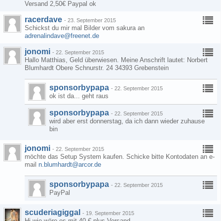
Versand 2,50€ Paypal ok
racerdave
-
23. September 2015
Schickst du mir mal Bilder vom sakura an
adrenalindave@freenet.de
jonomi
-
22. September 2015
Hallo Matthias, Geld überwiesen. Meine Anschrift lautet: Norbert
Blumhardt Obere Schnurstr. 24 34393 Grebenstein
sponsorbypapa
-
22. September 2015
ok ist da... geht raus
sponsorbypapa
-
22. September 2015
wird aber erst donnerstag, da ich dann wieder zuhause
bin
jonomi
-
22. September 2015
möchte das Setup System kaufen. Schicke bitte Kontodaten an e-
mail
n.blumhardt@arcor.de
sponsorbypapa
-
22. September 2015
PayPal
scuderiagiggal
-
19. September 2015
Hi wie wäre es mit 40 € plus Versand