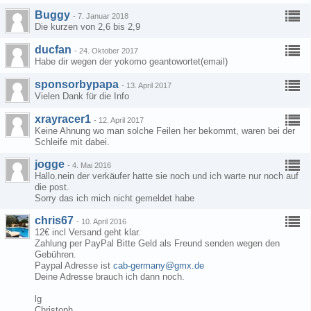
Buggy
-
7. Januar 2018
Die kurzen von 2,6 bis 2,9
ducfan
-
24. Oktober 2017
Habe dir wegen der yokomo geantowortet(email)
sponsorbypapa
-
13. April 2017
Vielen Dank für die Info
xrayracer1
-
12. April 2017
Keine Ahnung wo man solche Feilen her bekommt, waren bei der
Schleife mit dabei.
jogge
-
4. Mai 2016
Hallo.nein der verkäufer hatte sie noch und ich warte nur noch auf
die post.
Sorry das ich mich nicht gemeldet habe
chris67
-
10. April 2016
12€ incl Versand geht klar.
Zahlung per PayPal Bitte Geld als Freund senden wegen den
Gebühren.
Paypal Adresse ist
cab-germany@gmx.de
Deine Adresse brauch ich dann noch.
lg
Christoph