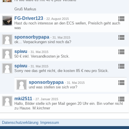
Gruß Markus
FG-Driver123
-
22. August 2015
Hast du noch interesse an den ECS wellen, Preislich geht auch
was
sponsorbypapa
-
31. Mai 2015
ok... Verpackungen sind noch da?
spiwu
-
31. Mai 2015
50 € inkl. Versandkosten je Stck.
spiwu
-
31. Mai 2015
Sorry nee das geht nicht, die kosten 85 € neu pro Stück.
sponsorbypapa
-
31. Mai 2015
und was stellen sie sich vor?
mki2511
-
27. Januar 2015
Hallo, Bilder stelle ich per Mail gegen 20 Uhr ein. Bin vorher nicht
zu Hause. M.kirchner
Datenschutzerklärung
Impressum