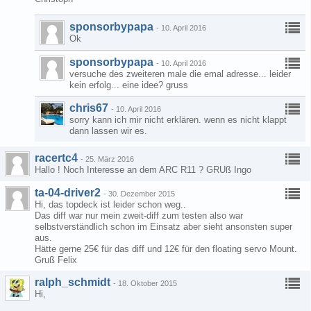
sponsorbypapa
-
10. April 2016
Ok
sponsorbypapa
-
10. April 2016
versuche des zweiteren male die emal adresse... leider
kein erfolg... eine idee? gruss
chris67
-
10. April 2016
sorry kann ich mir nicht erklären. wenn es nicht klappt
dann lassen wir es.
racertc4
-
25. März 2016
Hallo ! Noch Interesse an dem ARC R11 ? GRUß Ingo
ta-04-driver2
-
30. Dezember 2015
Hi, das topdeck ist leider schon weg..
Das diff war nur mein zweit-diff zum testen also war
selbstverständlich schon im Einsatz aber sieht ansonsten super
aus.
Hätte gerne 25€ für das diff und 12€ für den floating servo Mount.
Gruß Felix
ralph_schmidt
-
18. Oktober 2015
Hi,