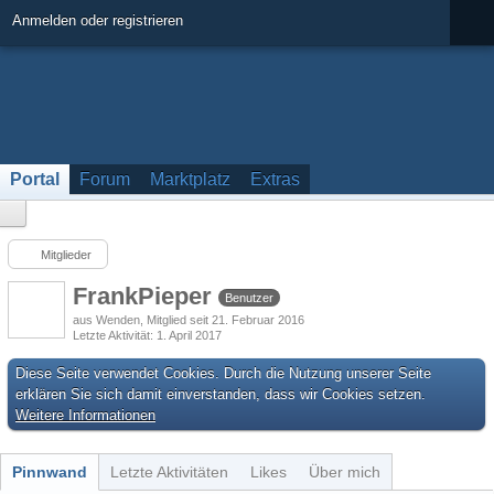
Anmelden oder registrieren
Portal
Forum
Marktplatz
Extras
Mitglieder
FrankPieper
Benutzer
aus Wenden
Mitglied seit 21. Februar 2016
Letzte Aktivität
1. April 2017
Diese Seite verwendet Cookies. Durch die Nutzung unserer Seite
erklären Sie sich damit einverstanden, dass wir Cookies setzen.
Weitere Informationen
Pinnwand
Letzte Aktivitäten
Likes
Über mich