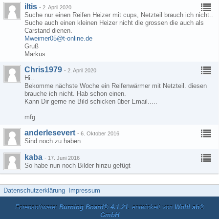
iltis
-
2. April 2020
Suche nur einen Reifen Heizer mit cups, Netzteil brauch ich nicht..
Suche auch einen kleinen Heizer nicht die grossen die auch als
Carstand dienen.
Mweimer05@t-online.de
Gruß
Markus
Chris1979
-
2. April 2020
Hi..
Bekomme nächste Woche ein Reifenwärmer mit Netzteil. diesen
brauche ich nicht. Hab schon einen.
Kann Dir gerne ne Bild schicken über Email.....
mfg
anderlesevert
-
6. Oktober 2016
Sind noch zu haben
kaba
-
17. Juni 2016
So habe nun noch Bilder hinzu gefügt
Datenschutzerklärung
Impressum
Forensoftware:
Burning Board® 4.1.21
, entwickelt von
WoltLab®
GmbH