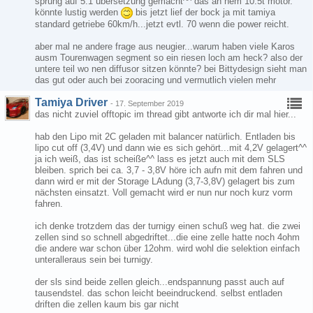
sprung auf 5:1 übersetzung gemacht^^ das an nem 10.5t motor.
könnte lustig werden
bis jetzt lief der bock ja mit tamiya
standard getriebe 60km/h...jetzt evtl. 70 wenn die power reicht.
aber mal ne andere frage aus neugier...warum haben viele Karos
ausm Tourenwagen segment so ein riesen loch am heck? also der
untere teil wo nen diffusor sitzen könnte? bei Bittydesign sieht man
das gut oder auch bei zooracing und vermutlich vielen mehr
Tamiya Driver
-
17. September 2019
das nicht zuviel offtopic im thread gibt antworte ich dir mal hier...
hab den Lipo mit 2C geladen mit balancer natürlich. Entladen bis
lipo cut off (3,4V) und dann wie es sich gehört...mit 4,2V gelagert^^
ja ich weiß, das ist scheiße^^ lass es jetzt auch mit dem SLS
bleiben. sprich bei ca. 3,7 - 3,8V höre ich aufn mit dem fahren und
dann wird er mit der Storage LAdung (3,7-3,8V) gelagert bis zum
nächsten einsatzt. Voll gemacht wird er nun nur noch kurz vorm
fahren.
ich denke trotzdem das der turnigy einen schuß weg hat. die zwei
zellen sind so schnell abgedriftet...die eine zelle hatte noch 4ohm
die andere war schon über 12ohm. wird wohl die selektion einfach
unteralleraus sein bei turnigy.
der sls sind beide zellen gleich...endspannung passt auch auf
tausendstel. das schon leicht beeindruckend. selbst entladen
driften die zellen kaum bis gar nicht