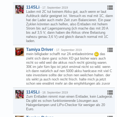
114SLi
-
17. September 2019
Laden mit 2C tut keinem Akku gut, auch wenn er laut
Aufdruck dafür geeignet ist. Versuch es mal mit 1C, dann
hat der Lader auch mehr Zeit zum Balancieren. Ein paar
Zyklen könnten auch helfen, also Entladen mit hohem
Strom bis auf Lagerspannung (ich mache das mit 20 A
bis auf 3,5 V, dann haben die Akkus ohne Belastung
nahezu genau 3,6 V) und gleich danach normal mit 1C
laden.
Tamiya Driver
-
17. September 2019
mein billiglader schafft nur 2A entladeströme
das
zieht sich dann ganz schön XD gut bisher wars auch
nicht so wild weil die akkus noch recht günstig waren.
30€ im jahr fürn lipo ist jetzt erstmal nicht so wild. wenn
ich dann natürlich auf nen 5000 akku hardcase mit viel C
rate investiere sollte der schon nen weilchen halten. der
sls wirkt ja auch noch recht frisch. halte mich ja jetzt
schon wie erwähnt mehr an die empfehlungen als zuvor
114SLi
-
18. September 2019
Zum Entladen nimmt man einen Entlader, kein Ladegerät.
Da gibt es schon funktionierende Lösungen aus
Halogenlampen und LiPo-Checker für weniger als 20
Euro.