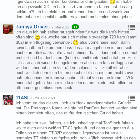
irgendwann auch mal der kondensator dran glauben
ich habe
ihn abgezwickt XD ich hatte jetzt vor ohne zu fahren. ist das arg
schlimm?! ich bin elektriker und kenne den sinn und zweck von
dem teil aber eigentlihc sollte es ja auch problemlos ohne gehen
Tamiya Driver
+1
-
2. Mai 2021
ich glaub ich hab selber rausgefunden für was die karo's hinten
offen sind
die woche hat sich meine bittydesign 720 karo (samt
tt02) in ein flugzeug verwandelt
also vorne nase hoch, dann
soviel auftrieb bekommen dass das auto abgehoben ist und sich
nacher im rückwärts salto verabschiedet hat....dann hab ich es mal
probiert und bin die hintere (hohe) schnittkante nachgefahren. Heut
ist nase auch wieder hochgekommen aber nach kurzer flugphase
wieder sicher auf allen vier rädern gelandet. vlt. zufall vlt. aber
auch wirklich dem loch hinten geschuldet das die karo nicht zuviel
auftrieb generieren kann wenn die luft mal von unten kommt. VOm
reinen fahrgefühl konnte ich keinerlei unterschiede feststellen ob
offen oder geschlossenes heck
114SLi
-
20. April 2021
Ich vermute das dieses Loch am Heck aerodynamische Gründe
hat. Die Prototypen Karos wie sie bei PanCars benutzt werden sind
hinten komplett offen, das dürfte den gleichen Grund haben.
Ich habe vor zwei Jahren, als ich unbedingt mal TopStock fahren
wollte auch einen weißen TT-02 gekauft und dann die ganzen Alu-
Teile von meinem TT-02R eingebaut. Irgendwann ist so ein
normales TT einfach aufgebraucht, schließlich bewegt sich an den