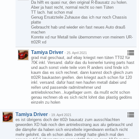
Da hilft es quasi nur, den original R-Bausatz zu holen.
Aber ja hast recht, normal reicht so nen Tüten
TT lach. hat schon mal
Genug Ersatzteile Zuhause das ich nur noch Chassis
platte
Gebraucht hab und wieder ein fast neues Auto drauß
machen
Konnte xd nur Metall teile übernommen von meinem UR-
tt02R xd
Tamiya Driver
-
25. April 2021
grad mal geschaut, auf ebay kriegst nen tüten TT02 für
70€ inkl. Versand. dafür das du keinerlei tuning parts hast
und auch sonst viele teile vom R anders sind finde ich
kaum das es sich rechnet. dann kannst doch gleich zum
tt02R baukasten greifen. den kriegst auch schon für 120
inkl. versand. dafür hast nen haufen metall dabei und
reifen und passende radmitnehmer und
antriebsknochen...kugellager uvm. da mußt echt schon
genau rechnen ob es sich nicht lohnt das plastig gedöns
einzeln zu holen
Tamiya Driver
-
19. April 2021
es ist übrigens doch der tt02r bausatz zum ausschlachten
geworden XD hab noch den antriebsstrang aus alu gebraucht und
die dämpfer da haben sich einzelteile irgendwann einfach nicht
mehr gelohnt. da eh schon alles zerlegt hatte gleich mal den