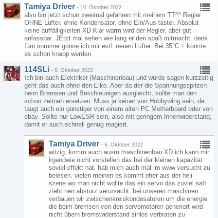
Tamiya Driver
-
10. Oktober 2022
also bin jetzt schon zweimal gefahren mit meinem TT^^ Regler
OHNE Lüfter. ohne Kondensator, ohne Ein/Aus taster. Absolut
keine auffälligkeiten XD Klar warm wird der Regler, aber gut
anfassbar. JEtzt mal sehen wie lang er den spaß mitmacht. denk
fürn sommer gönne ich mir evtl. neuen Lüfter. Bei 35°C + könnte
es schon knapp werden
114SLi
-
6. Oktober 2022
Ich bin auch Elektriker (Maschinenbau) und würde sagen kurzzeitig
geht das auch ohne den Elko. Aber da der die Spannungsspitzen
beim Bremsen und Beschleunigen ausgleicht, sollte man den
schon zeitnah ersetzen. Muss ja keiner von Hobbywing sein, da
taugt auch ein günstiger von einem alten PC Motherboard oder von
ebay. Sollte nur LowESR sein, also mit geringem Innenwiderstand,
damit er auch schnell genug reagiert.
Tamiya Driver
-
6. Oktober 2022
witzig, komm auch ausm maschinenbau XD ich kann mir
irgendwie nicht vorstellen das bei der kleinen kapazität
soviel effekt hat. hab mich auch mal im www versucht zu
belesen. vielen meinen es kommt eher aus der heli
szene wo man nicht wollte das ein servo das zuviel saft
zieht nen absturz verursacht. bei unseren maschinen
verbauen wir zwischenkreiskondesatoren um die energie
die beim bremsen von den servomotoren generiert wird
nicht übern bremswiderstand sinlos verbraten zu