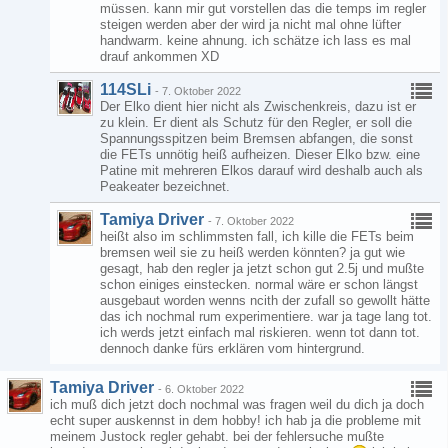
müssen. kann mir gut vorstellen das die temps im regler
steigen werden aber der wird ja nicht mal ohne lüfter
handwarm. keine ahnung. ich schätze ich lass es mal
drauf ankommen XD
114SLi
-
7. Oktober 2022
Der Elko dient hier nicht als Zwischenkreis, dazu ist er
zu klein. Er dient als Schutz für den Regler, er soll die
Spannungsspitzen beim Bremsen abfangen, die sonst
die FETs unnötig heiß aufheizen. Dieser Elko bzw. eine
Patine mit mehreren Elkos darauf wird deshalb auch als
Peakeater bezeichnet.
Tamiya Driver
-
7. Oktober 2022
heißt also im schlimmsten fall, ich kille die FETs beim
bremsen weil sie zu heiß werden könnten? ja gut wie
gesagt, hab den regler ja jetzt schon gut 2.5j und mußte
schon einiges einstecken. normal wäre er schon längst
ausgebaut worden wenns ncith der zufall so gewollt hätte
das ich nochmal rum experimentiere. war ja tage lang tot.
ich werds jetzt einfach mal riskieren. wenn tot dann tot.
dennoch danke fürs erklären vom hintergrund.
Tamiya Driver
-
6. Oktober 2022
ich muß dich jetzt doch nochmal was fragen weil du dich ja doch
echt super auskennst in dem hobby! ich hab ja die probleme mit
meinem Justock regler gehabt. bei der fehlersuche mußte