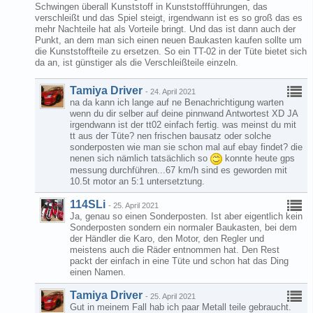
Schwingen überall Kunststoff in Kunststoffführungen, das
verschleißt und das Spiel steigt, irgendwann ist es so groß das es
mehr Nachteile hat als Vorteile bringt. Und das ist dann auch der
Punkt, an dem man sich einen neuen Baukasten kaufen sollte um
die Kunststoffteile zu ersetzen. So ein TT-02 in der Tüte bietet sich
da an, ist günstiger als die Verschleißteile einzeln.
Tamiya Driver
-
24. April 2021
na da kann ich lange auf ne Benachrichtigung warten
wenn du dir selber auf deine pinnwand Antwortest XD JA
irgendwann ist der tt02 einfach fertig. was meinst du mit
tt aus der Tüte? nen frischen bausatz oder solche
sonderposten wie man sie schon mal auf ebay findet? die
nenen sich nämlich tatsächlich so
konnte heute gps
messung durchführen...67 km/h sind es geworden mit
10.5t motor an 5:1 untersetztung.
114SLi
-
25. April 2021
Ja, genau so einen Sonderposten. Ist aber eigentlich kein
Sonderposten sondern ein normaler Baukasten, bei dem
der Händler die Karo, den Motor, den Regler und
meistens auch die Räder entnommen hat. Den Rest
packt der einfach in eine Tüte und schon hat das Ding
einen Namen.
Tamiya Driver
-
25. April 2021
Gut in meinem Fall hab ich paar Metall teile gebraucht.