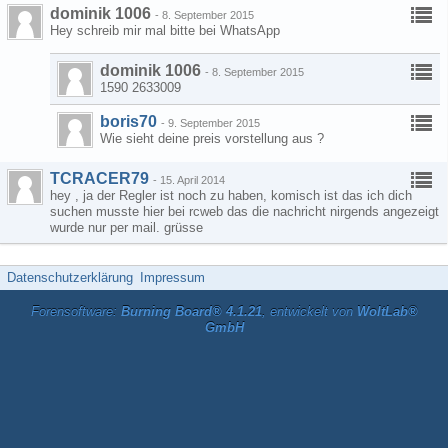
dominik 1006
-
8. September 2015
Hey schreib mir mal bitte bei WhatsApp
dominik 1006
-
8. September 2015
1590 2633009
boris70
-
9. September 2015
Wie sieht deine preis vorstellung aus ?
TCRACER79
-
15. April 2014
hey , ja der Regler ist noch zu haben, komisch ist das ich dich
suchen musste hier bei rcweb das die nachricht nirgends angezeigt
wurde nur per mail. grüsse
Datenschutzerklärung
Impressum
Forensoftware:
Burning Board® 4.1.21
, entwickelt von
WoltLab®
GmbH