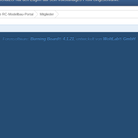
 RC-Modellbau-Portal
Mitglieder
Forensoftware:
Burning Board® 4.1.21
, entwickelt von
WoltLab® GmbH