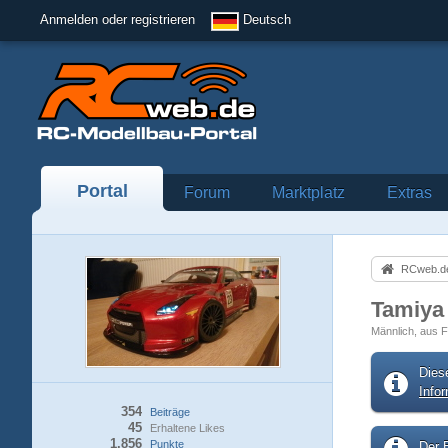
Anmelden oder registrieren
Deutsch
Portal
Forum
Marktplatz
Extras
RCweb.de
Tamiya
Männlich
aus F
Dies
Info
354
Beiträge
45
Erhaltene Likes
1.856
Punkte
Der B