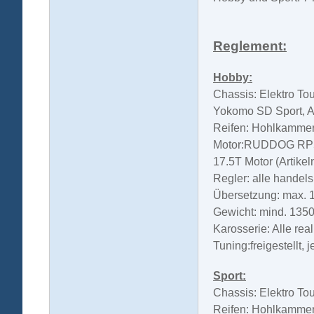
R
eglement:
Hobby:
Chassis: Elektro To
Yokomo SD Sport, A
Reifen: Hohlkammer,
Motor:RUDDOG RP540
17.5T Motor (Artike
Regler: alle handel
Übersetzung: max. 1
Gewicht: mind. 1350
Karosserie: Alle rea
Tuning:freigestellt,
Sport:
Chassis: Elektro T
Reifen: Hohlkammer,