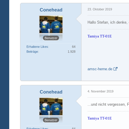
Conehead
23. Oktober 2019
Hallo Stefan, ich denke,
Tamiya TT-01E
Benutzer
Erhaltene Likes
64
Beiträge
1.928
amsc-herne.de
Conehead
4. November 2019
...und nicht vergessen, 
Tamiya TT-01E
Benutzer
Erhaltene Likes
64