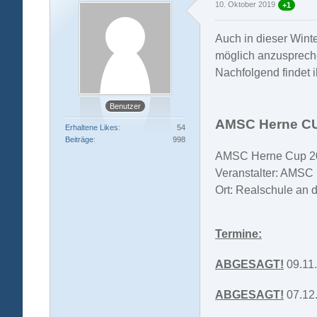
10. Oktober 2019
+1
Auch in dieser Wint
möglich anzuspreche
Nachfolgend findet 
Benutzer
AMSC Herne CU
Erhaltene Likes
54
Beiträge
998
AMSC Herne Cup 2
Veranstalter: AMSC 
Ort: Realschule an 
Termine:
ABGESAGT!
09.11.
ABGESAGT!
07.12.