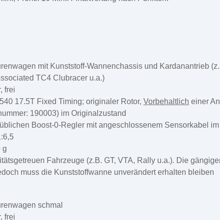
urenwagen mit Kunststoff-Wannenchassis und Kardanantrieb (z.
ssociated TC4 Clubracer u.a.)
 frei
 17.5T Fixed Timing; originaler Rotor,
Vorbehaltlich
einer An
lnummer: 190003) im Originalzustand
süblichen Boost-0-Regler mit angeschlossenem Sensorkabel im
:6,5
 g
litätsgetreuen Fahrzeuge (z.B. GT, VTA, Rally u.a.). Die gängi
 jedoch muss die Kunststoffwanne unverändert erhalten bleiben
ourenwagen schmal
 frei