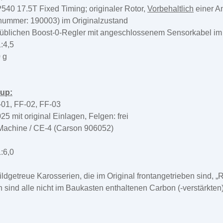
0 17.5T Fixed Timing; originaler Rotor,
Vorbehaltlich
einer A
lnummer: 190003) im Originalzustand
süblichen Boost-0-Regler mit angeschlossenem Sensorkabel im
:4,5
 g
Cup:
-01, FF-02, FF-03
5 mit original Einlagen, Felgen: frei
Machine / CE-4 (Carson 906052)
:6,0
ildgetreue Karosserien, die im Original frontangetrieben sind, 
en sind alle nicht im Baukasten enthaltenen Carbon (‑verstärkten)