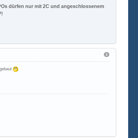
IPOs dürfen nur mit 2C und angeschlossenem
V!
2
ingebaut