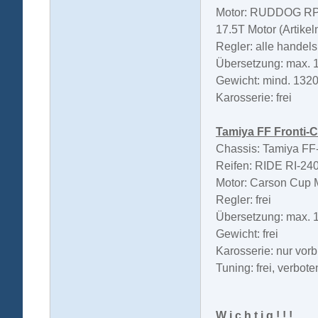
Motor: RUDDOG RP54
17.5T Motor (Artike
Regler: alle handel
Übersetzung: max. 1
Gewicht: mind. 1320
Karosserie: frei
Tamiya FF Fronti-
Chassis: Tamiya FF
Reifen: RIDE RI-2402
Motor: Carson Cup 
Regler: frei
Übersetzung: max. 1
Gewicht: frei
Karosserie: nur vorb
Tuning: frei, verbot
W i c h t i g ! ! !